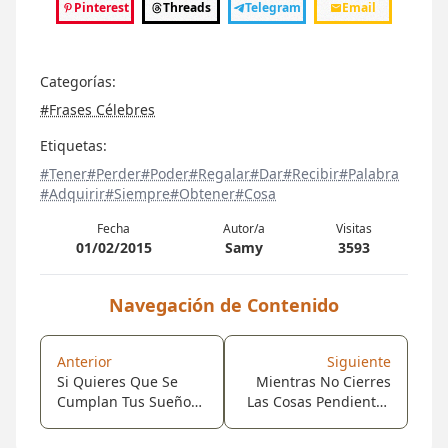
Pinterest
Threads
Telegram
Email
Categorías:
#Frases Célebres
Etiquetas:
#Tener
#Perder
#Poder
#Regalar
#Dar
#Recibir
#Palabra
#Adquirir
#Siempre
#Obtener
#Cosa
Fecha
Autor/a
Visitas
01/02/2015
Samy
3593
Navegación de Contenido
Anterior
Siguiente
Si Quieres Que Se
Mientras No Cierres
Cumplan Tus Sueños
Las Cosas Pendientes
No Debes Quedarte
Que Dejaste En Tu
Dormido.
Corazón, La Vida No