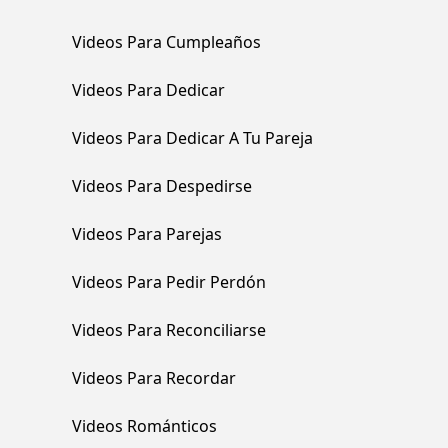
Videos Para Cumpleaños
Videos Para Dedicar
Videos Para Dedicar A Tu Pareja
Videos Para Despedirse
Videos Para Parejas
Videos Para Pedir Perdón
Videos Para Reconciliarse
Videos Para Recordar
Videos Románticos