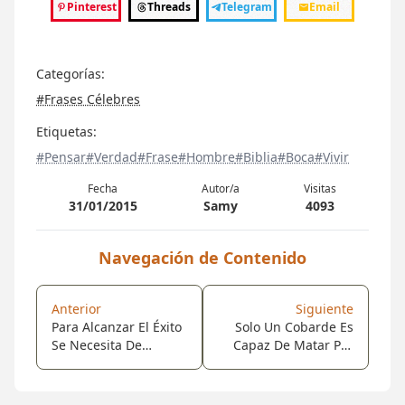
Pinterest
Threads
Telegram
Email
Categorías:
#Frases Célebres
Etiquetas:
#Pensar
#Verdad
#Frase
#Hombre
#Biblia
#Boca
#Vivir
Fecha
Autor/a
Visitas
31/01/2015
Samy
4093
Navegación de Contenido
Anterior
Siguiente
Para Alcanzar El Éxito
Solo Un Cobarde Es
Se Necesita De
Capaz De Matar Por
Voluntad, Desicion Y
Demostrar Que Es
Entrega. Pero Sobre
Fuerte.
Todo... Adueñarte De