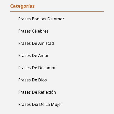
Tí Mismo.
Categorías
Frases Bonitas De Amor
Frases Célebres
Frases De Amistad
Frases De Amor
Frases De Desamor
Frases De Dios
Frases De Reflexión
Frases Dia De La Mujer