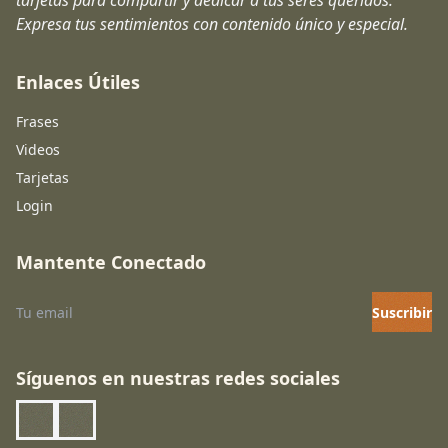
tarjetas para compartir y dedicar a tus seres queridos.
Expresa tus sentimientos con contenido único y especial.
Enlaces Útiles
Frases
Videos
Tarjetas
Login
Mantente Conectado
Suscribir
Síguenos en nuestras redes sociales