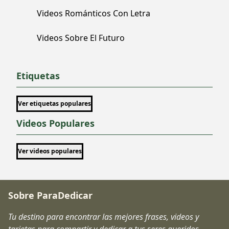
Videos Románticos Con Letra
Videos Sobre El Futuro
Etiquetas
Ver etiquetas populares
Videos Populares
Ver videos populares
Sobre ParaDedicar
Tu destino para encontrar las mejores frases, videos y