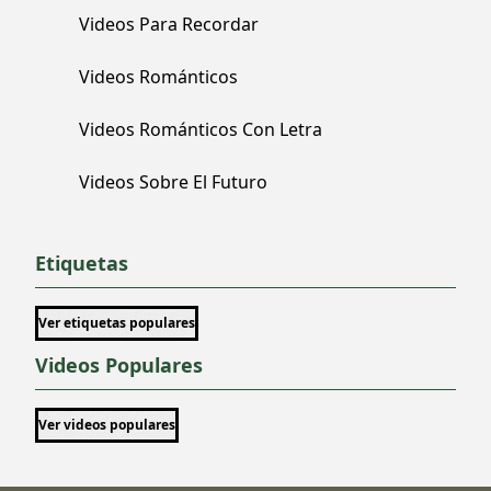
Videos Para Recordar
Videos Románticos
Videos Románticos Con Letra
Videos Sobre El Futuro
Etiquetas
Ver etiquetas populares
Videos Populares
Ver videos populares