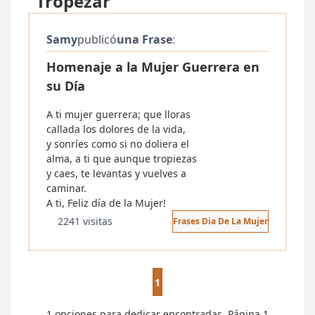
"Tropezar"
Samy
publicó
una Frase
:
Homenaje a la Mujer Guerrera en
su Día
A ti mujer guerrera; que lloras
callada los dolores de la vida,
y sonríes como si no doliera el
alma, a ti que aunque tropiezas
y caes, te levantas y vuelves a
caminar.
A ti, Feliz día de la Mujer!
2241 visitas
Frases Dia De La Mujer
1
1 opciones para dedicar encontradas. Página 1