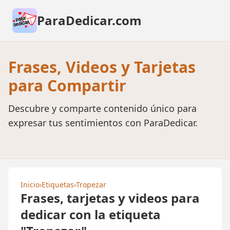
ParaDedicar.com
Frases, Videos y Tarjetas
para Compartir
Descubre y comparte contenido único para
expresar tus sentimientos con ParaDedicar.
Inicio
›
Etiquetas
›
Tropezar
Frases, tarjetas y videos para
dedicar con la etiqueta