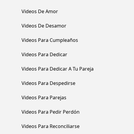
Videos De Amor
Videos De Desamor
Videos Para Cumpleaños
Videos Para Dedicar
Videos Para Dedicar A Tu Pareja
Videos Para Despedirse
Videos Para Parejas
Videos Para Pedir Perdón
Videos Para Reconciliarse