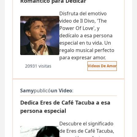
Romántico para Dedicar
Disfruta del emotivo
video de Il Divo, 'The
Power Of Love', y
dedícalo a esa persona
especial en tu vida. Un
regalo musical perfecto
para expresar amor.
20931 visitas
Videos De Amor
Samy
publicó
un Video
:
Dedica Eres de Café Tacuba a esa
persona especial
Descubre el significado
de Eres de Café Tacuba,