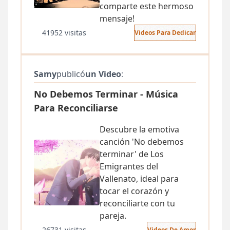
comparte este hermoso
mensaje!
41952 visitas
Videos Para Dedicar
Samy
publicó
un Video
:
No Debemos Terminar - Música
Para Reconciliarse
Descubre la emotiva
canción 'No debemos
terminar' de Los
Emigrantes del
Vallenato, ideal para
tocar el corazón y
reconciliarte con tu
pareja.
26731 visitas
Videos De Amor