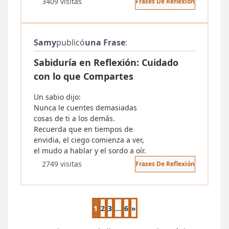
3409 visitas
Frases De Reflexión
Samy
publicó
una Frase
:
Sabiduría en Reflexión: Cuidado
con lo que Compartes
Un sabio dijo:
Nunca le cuentes demasiadas
cosas de ti a los demás.
Recuerda que en tiempos de
envidia, el ciego comienza a ver,
el mudo a hablar y el sordo a oír.
2749 visitas
Frases De Reflexión
1
2
3
...
6
»
Página siguiente