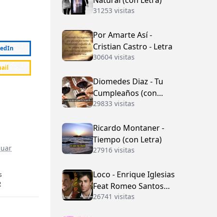
Natural (con Letra)
31253 visitas
Por Amarte Así -
Cristian Castro - Letra
kedIn
30604 visitas
ail
Diomedes Diaz - Tu
Cumpleaños (con
29833 visitas
Letra)
Ricardo Montaner -
Tiempo (con Letra)
nuar
27916 visitas
Loco - Enrique Iglesias
s
2
Feat Romeo Santos
26741 visitas
(con Letra)