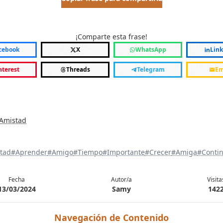
¡Comparte esta frase!
cebook
X
WhatsApp
Lin
nterest
Threads
Telegram
Em
 Amistad
tad
#Aprender
#Amigo
#Tiempo
#Importante
#Crecer
#Amiga
#Conti
Fecha
Autor/a
Visita
13/03/2024
Samy
142
Navegación de Contenido