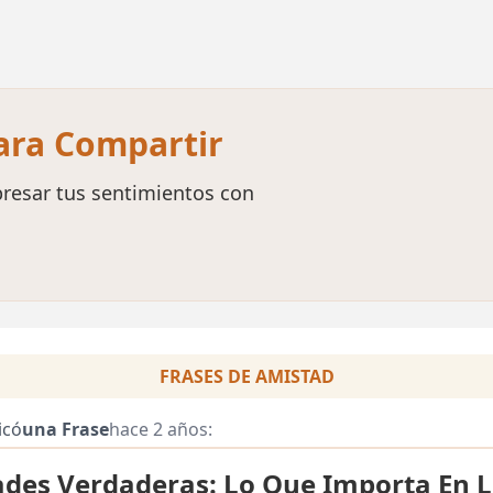
para Compartir
resar tus sentimientos con
FRASES DE AMISTAD
icó
una Frase
hace 2 años:
des Verdaderas: Lo Que Importa En L