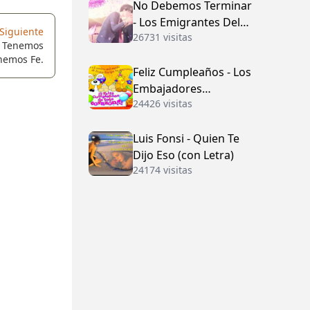
No Debemos Terminar
- Los Emigrantes Del
Siguiente
26731 visitas
Vallenato
e Tenemos
nemos Fe.
Feliz Cumpleaños - Los
Embajadores
24426 visitas
Vallenatos (con Letra)
Luis Fonsi - Quien Te
Dijo Eso (con Letra)
24174 visitas