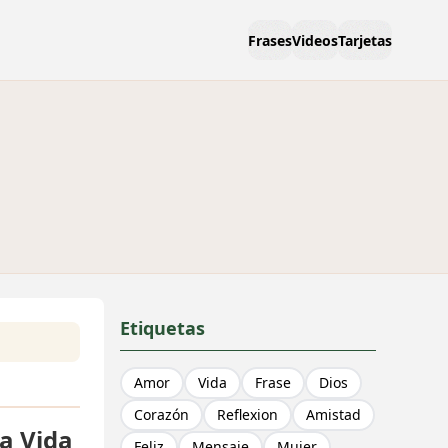
Frases
Videos
Tarjetas
Etiquetas
Amor
Vida
Frase
Dios
Corazón
Reflexion
Amistad
a Vida
Feliz
Mensaje
Mujer