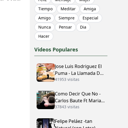
Tiempo
Meditar
Amiga
Amigo
Siempre
Especial
Nunca
Pensar
Dia
Hacer
Videos Populares
Jose Luis Rodriguez El
Puma - La Llamada Del
41953 visitas
Amor (con Letra)
Como Decir Que No -
Carlos Baute Ft Maria
37843 visitas
José (con Letra)
Felipe Peláez -tan