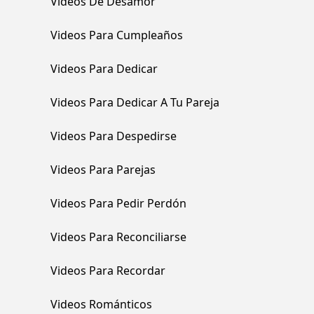
Videos De Desamor
Videos Para Cumpleaños
Videos Para Dedicar
Videos Para Dedicar A Tu Pareja
Videos Para Despedirse
Videos Para Parejas
Videos Para Pedir Perdón
Videos Para Reconciliarse
Videos Para Recordar
Videos Románticos