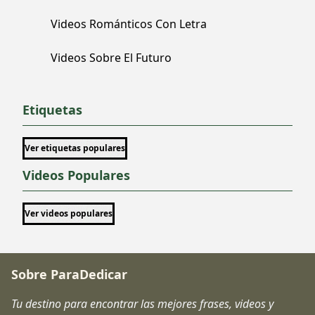
Videos Románticos Con Letra
Videos Sobre El Futuro
Etiquetas
Ver etiquetas populares
Videos Populares
Ver videos populares
Sobre ParaDedicar
Tu destino para encontrar las mejores frases, videos y