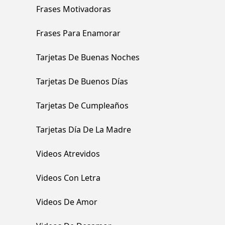
Frases Motivadoras
Frases Para Enamorar
Tarjetas De Buenas Noches
Tarjetas De Buenos Días
Tarjetas De Cumpleaños
Tarjetas Día De La Madre
Videos Atrevidos
Videos Con Letra
Videos De Amor