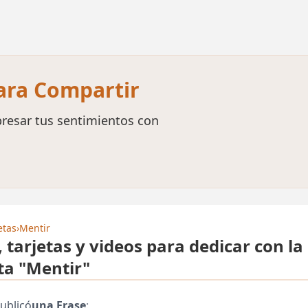
para Compartir
resar tus sentimientos con
etas
›
Mentir
, tarjetas y videos para dedicar con la
ta "Mentir"
ublicó
una Frase
: