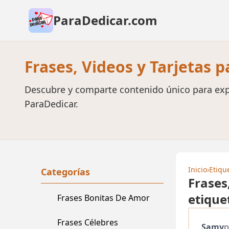
ParaDedicar.com
Frases, Videos y Tarjetas 
Descubre y comparte contenido único para exp
ParaDedicar.
Inicio
›
Etiqu
Categorías
Frases
etique
Frases Bonitas De Amor
Frases Célebres
Samy
p