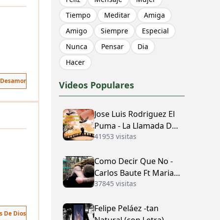
Tiempo
Meditar
Amiga
Amigo
Siempre
Especial
Nunca
Pensar
Dia
Hacer
 Desamor
Videos Populares
Jose Luis Rodriguez El
Puma - La Llamada Del
41953 visitas
Amor (con Letra)
Como Decir Que No -
Carlos Baute Ft Maria
37845 visitas
José (con Letra)
Felipe Peláez -tan
s De Dios