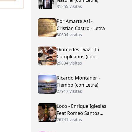
Natural (con Letra)
31255 visitas
Por Amarte Así -
Cristian Castro - Letra
30604 visitas
Diomedes Diaz - Tu
Cumpleaños (con
29834 visitas
Letra)
Ricardo Montaner -
Tiempo (con Letra)
27917 visitas
Loco - Enrique Iglesias
Feat Romeo Santos
26741 visitas
(con Letra)