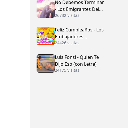
No Debemos Terminar
- Los Emigrantes Del
26732 visitas
Vallenato
Feliz Cumpleaños - Los
Embajadores
24426 visitas
Vallenatos (con Letra)
Luis Fonsi - Quien Te
Dijo Eso (con Letra)
24175 visitas