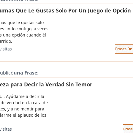
umas Que Le Gustas Solo Por Un Juego de Opción
as que le gustas solo
es lindo contigo, a veces
es una opción cuando él
urrido.
visitas
Frases De
ublicó
una Frase
:
leza para Decir la Verdad Sin Temor
o... Ayúdame a decir la
 de verdad en la cara de
tes, y a no mentir para
iarme el aplauso de los
visitas
Frase