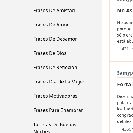
No As
Frases De Amistad
No asum
Frases De Amor
porque 
sólo er
Frases De Desamor
está ab
4311 
Frases De Dios
Frases De Reflexión
Samy
p
Frases Dia De La Mujer
Forta
Frases Motivadoras
Dios mi
palabra
los fuer
Frases Para Enamorar
congrac
débiles.
Tarjetas De Buenas
4366 
Noches