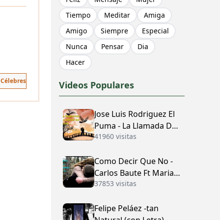
Tiempo
Meditar
Amiga
Amigo
Siempre
Especial
Nunca
Pensar
Dia
Hacer
 Célebres
Videos Populares
Jose Luis Rodriguez El
Puma - La Llamada Del
41960 visitas
Amor (con Letra)
Como Decir Que No -
Carlos Baute Ft Maria
37853 visitas
José (con Letra)
Felipe Peláez -tan