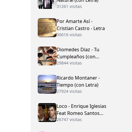
Natural (con Letra)
31261 visitas
Por Amarte Así -
Cristian Castro - Letra
30616 visitas
Diomedes Diaz - Tu
Cumpleaños (con
29844 visitas
Letra)
Ricardo Montaner -
Tiempo (con Letra)
27924 visitas
Loco - Enrique Iglesias
Feat Romeo Santos
26747 visitas
(con Letra)