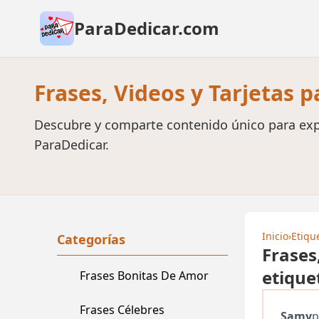
ParaDedicar.com
Frases, Videos y Tarjetas 
Descubre y comparte contenido único para exp
ParaDedicar.
Inicio
›
Etiqu
Categorías
Frases
etiquet
Frases Bonitas De Amor
Frases Célebres
Samy
p