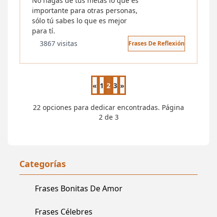
No hagas de tus metas lo que es
importante para otras personas,
sólo tú sabes lo que es mejor
para tí.
3867 visitas
Frases De Reflexión
«
1
2
3
»
Página anterior
Página siguiente
22 opciones para dedicar encontradas. Página
2 de 3
Categorías
Frases Bonitas De Amor
Frases Célebres