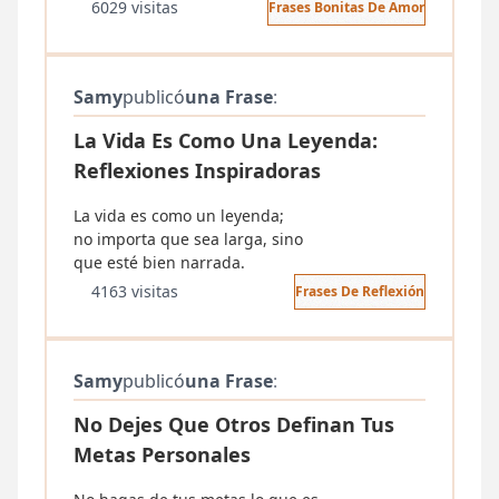
6029 visitas
Frases Bonitas De Amor
Samy
publicó
una Frase
:
La Vida Es Como Una Leyenda:
Reflexiones Inspiradoras
La vida es como un leyenda;
no importa que sea larga, sino
4163 visitas
Frases De Reflexión
Samy
publicó
una Frase
:
No Dejes Que Otros Definan Tus
Metas Personales