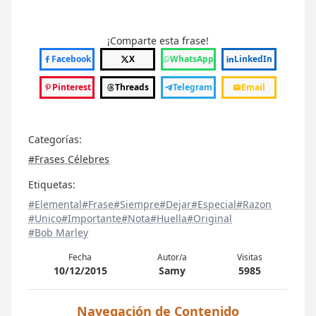
¡Comparte esta frase!
Facebook
X
WhatsApp
LinkedIn
Pinterest
Threads
Telegram
Email
Categorías:
#Frases Célebres
Etiquetas:
#Elemental
#Frase
#Siempre
#Dejar
#Especial
#Razon
#Unico
#Importante
#Nota
#Huella
#Original
#Bob Marley
Fecha
Autor/a
Visitas
10/12/2015
Samy
5985
Navegación de Contenido