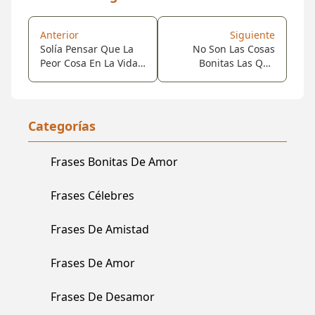
Anterior
Siguiente
Solía Pensar Que La
No Son Las Cosas
Peor Cosa En La Vida
Bonitas Las Que
Era Terminar Solo. No
Marcan Nuestras
Lo Es... La Peor Cosa
Vidas, Pero Si Las
De La Vida Es
Personas Que Tienen
Terminar Con Alguien
El Don De Jamás Ser
Categorías
Que Te Hace Sentir
Olvidadas, Así Como
Solo.
Tú.
Frases Bonitas De Amor
Frases Célebres
Frases De Amistad
Frases De Amor
Frases De Desamor