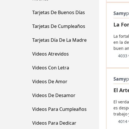
Tarjetas De Buenos Días
Samy
p
La For
Tarjetas De Cumpleaños
La fort
Tarjetas Día De La Madre
en la de
buen am
Videos Atrevidos
4033 
Videos Con Letra
Samy
p
Videos De Amor
El Ar
Videos De Desamor
El verd
es despe
Videos Para Cumpleaños
trabajo 
4014 
Videos Para Dedicar