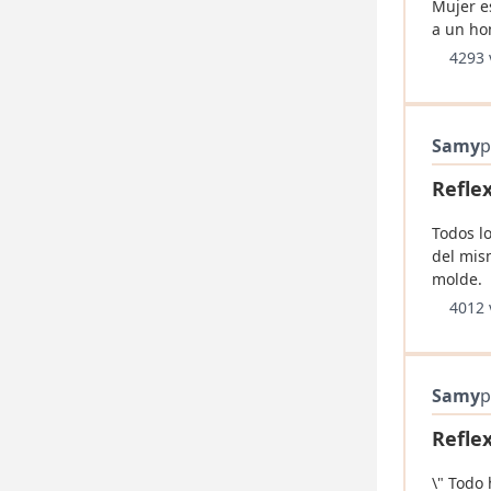
Mujer e
a un ho
4293 
Samy
p
Refle
Todos l
del mis
molde.
4012 
Samy
p
Refle
\" Todo