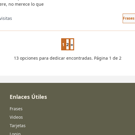
ere, no merece lo que
visitas
Frases
1
2
»
Página siguiente
13 opciones para dedicar encontradas. Página 1 de 2
Enlaces Útiles
Frases
Videos
Tarjetas
Login