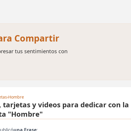
para Compartir
resar tus sentimientos con
etas
›
Hombre
, tarjetas y videos para dedicar con la
ta "Hombre"
ublicó
una Frase
: