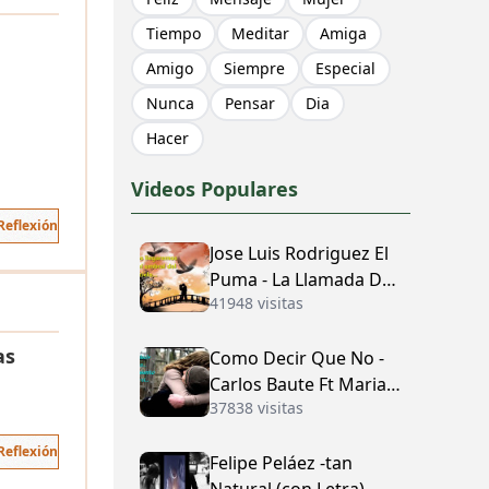
Tiempo
Meditar
Amiga
Amigo
Siempre
Especial
Nunca
Pensar
Dia
Hacer
Videos Populares
Reflexión
Jose Luis Rodriguez El
Puma - La Llamada Del
41948 visitas
Amor (con Letra)
as
Como Decir Que No -
Carlos Baute Ft Maria
37838 visitas
José (con Letra)
Reflexión
Felipe Peláez -tan