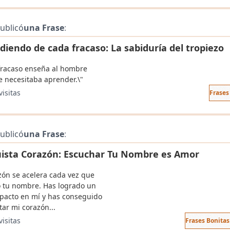
ublicó
una Frase
:
diendo de cada fracaso: La sabiduría del tropiezo
fracaso enseña al hombre
e necesitaba aprender.\"
visitas
Frases
ublicó
una Frase
:
ista Corazón: Escuchar Tu Nombre es Amor
zón se acelera cada vez que
 tu nombre. Has logrado un
pacto en mí y has conseguido
ar mi corazón...
visitas
Frases Bonita