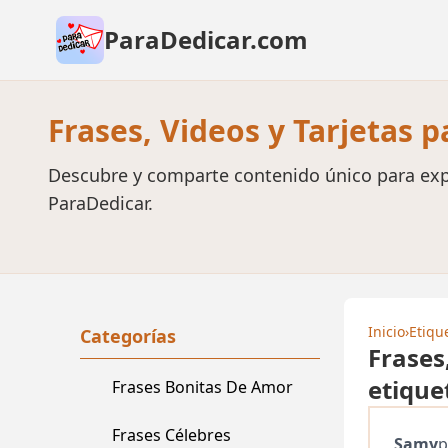
ParaDedicar.com
Frases, Videos y Tarjetas 
Descubre y comparte contenido único para exp
ParaDedicar.
Inicio
›
Etiqu
Categorías
Frases
etique
Frases Bonitas De Amor
Frases Célebres
Samy
p