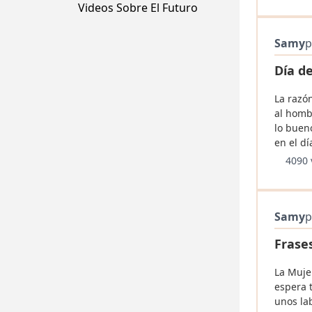
Videos Sobre El Futuro
Samy
p
Día de
La razó
al homb
lo buen
en el dí
4090 
Samy
p
Frases
La Muje
espera 
unos la