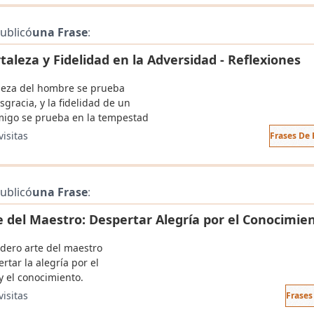
ublicó
una Frase
:
taleza y Fidelidad en la Adversidad - Reflexiones
aleza del hombre se prueba
sgracia, y la fidelidad de un
igo se prueba en la tempestad
visitas
Frases De 
ublicó
una Frase
:
te del Maestro: Despertar Alegría por el Conocimie
adero arte del maestro
rtar la alegría por el
y el conocimiento.
visitas
Frases