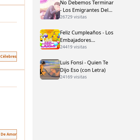
No Debemos Terminar
- Los Emigrantes Del
26729 visitas
Vallenato
Feliz Cumpleaños - Los
Embajadores
24419 visitas
Vallenatos (con Letra)
 Célebres
Luis Fonsi - Quien Te
Dijo Eso (con Letra)
24169 visitas
s De Amor