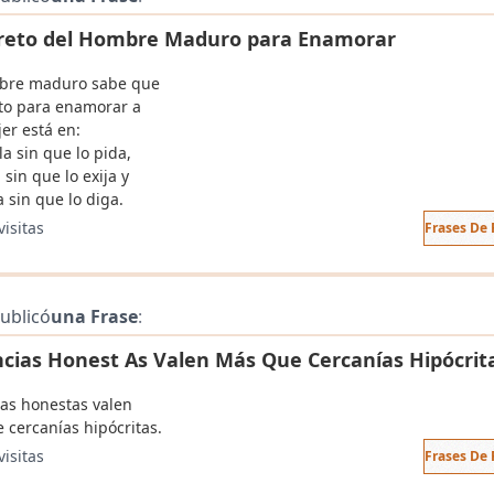
creto del Hombre Maduro para Enamorar
bre maduro sabe que
eto para enamorar a
er está en:
a sin que lo pida,
 sin que lo exija y
 sin que lo diga.
visitas
Frases De 
ublicó
una Frase
:
ncias Honest As Valen Más Que Cercanías Hipócrit
ias honestas valen
 cercanías hipócritas.
visitas
Frases De 