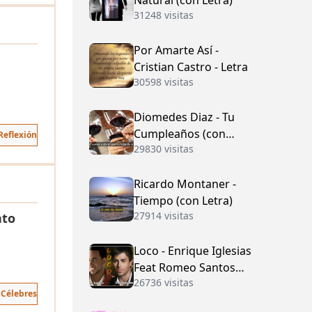
Natural (con Letra)
31248 visitas
Por Amarte Así -
Cristian Castro - Letra
30598 visitas
Diomedes Diaz - Tu
Cumpleaños (con
Reflexión
29830 visitas
Letra)
Ricardo Montaner -
Tiempo (con Letra)
27914 visitas
nto
Loco - Enrique Iglesias
Feat Romeo Santos
26736 visitas
(con Letra)
 Célebres