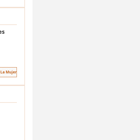
es
 La Mujer