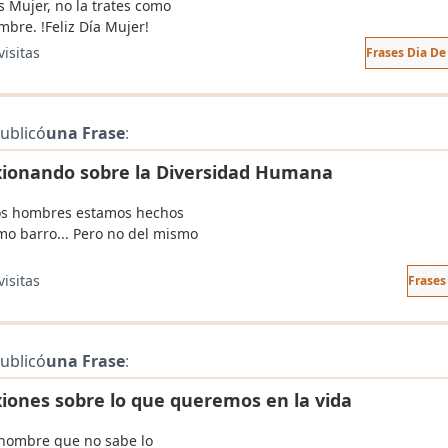
s Mujer, no la trates como
mbre. !Feliz Día Mujer!
visitas
Frases Dia De
ublicó
una Frase
:
xionando sobre la Diversidad Humana
os hombres estamos hechos
mo barro... Pero no del mismo
visitas
Frases
ublicó
una Frase
:
xiones sobre lo que queremos en la vida
 hombre que no sabe lo