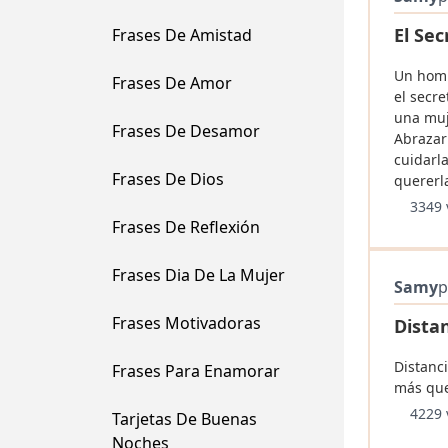
El Se
Frases De Amistad
Un hom
Frases De Amor
el secr
una muj
Frases De Desamor
Abrazarl
cuidarla
Frases De Dios
quererla
3349 
Frases De Reflexión
Frases Dia De La Mujer
Samy
p
Frases Motivadoras
Dista
Distanc
Frases Para Enamorar
más que
4229 
Tarjetas De Buenas
Noches