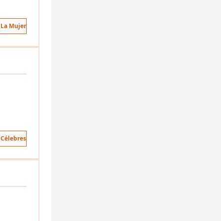
 La Mujer
 Célebres