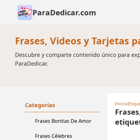
ParaDedicar.com
Frases, Videos y Tarjetas 
Descubre y comparte contenido único para exp
ParaDedicar.
Inicio
›
Etiqu
Categorías
Frases
etique
Frases Bonitas De Amor
Frases Célebres