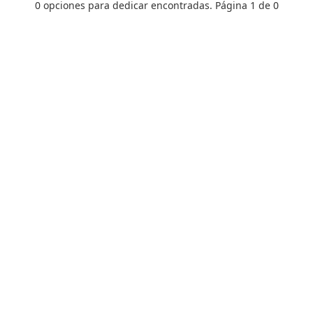
0 opciones para dedicar encontradas. Página 1 de 0