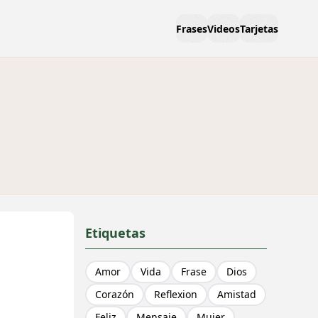
Frases
Videos
Tarjetas
Etiquetas
Amor
Vida
Frase
Dios
Corazón
Reflexion
Amistad
Feliz
Mensaje
Mujer