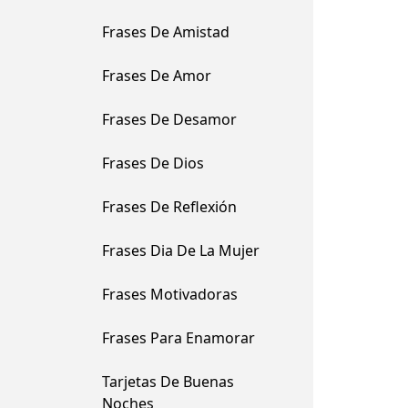
Frases De Amistad
Frases De Amor
Frases De Desamor
Frases De Dios
Frases De Reflexión
Frases Dia De La Mujer
Frases Motivadoras
Frases Para Enamorar
Tarjetas De Buenas
Noches