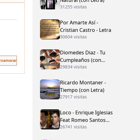
Natural (con Letra)
31255 visitas
Por Amarte Así -
Cristian Castro - Letra
30604 visitas
Diomedes Diaz - Tu
Cumpleaños (con
 Enamorar
29834 visitas
Letra)
Ricardo Montaner -
Tiempo (con Letra)
27917 visitas
Loco - Enrique Iglesias
Feat Romeo Santos
26741 visitas
(con Letra)