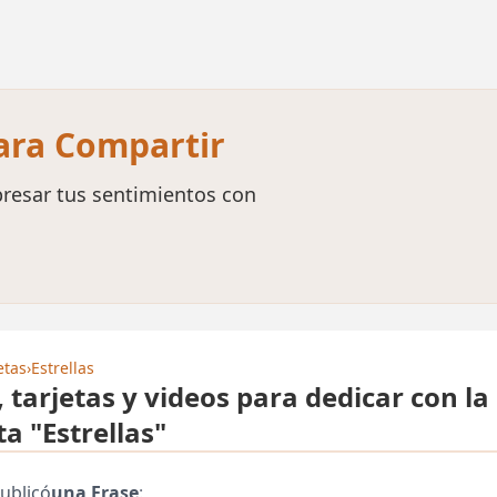
para Compartir
resar tus sentimientos con
etas
›
Estrellas
, tarjetas y videos para dedicar con la
ta "Estrellas"
ublicó
una Frase
: