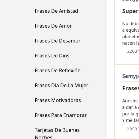
Super
Frases De Amistad
No deb
Frases De Amor
a equiv
planeta
Frases De Desamor
nacen la
2203 
Frases De Dios
Frases De Reflexión
Samy
p
Frases Dia De La Mujer
Frase
Frases Motivadoras
Anoche 
a dar a 
por la q
Frases Para Enamorar
Y me fal
2545 
Tarjetas De Buenas
Noches