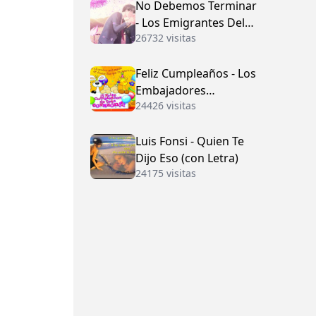
No Debemos Terminar
- Los Emigrantes Del
26732 visitas
Vallenato
Feliz Cumpleaños - Los
Embajadores
24426 visitas
Vallenatos (con Letra)
Luis Fonsi - Quien Te
Dijo Eso (con Letra)
24175 visitas