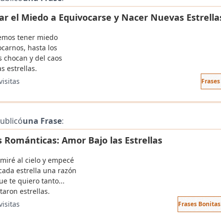
ar el Miedo a Equivocarse y Nacer Nuevas Estrella
emos tener miedo
ocarnos, hasta los
s chocan y del caos
s estrellas.
visitas
Frases
ublicó
una Frase
:
s Románticas: Amor Bajo las Estrellas
miré al cielo y empecé
cada estrella una razón
ue te quiero tanto...
taron estrellas.
visitas
Frases Bonita