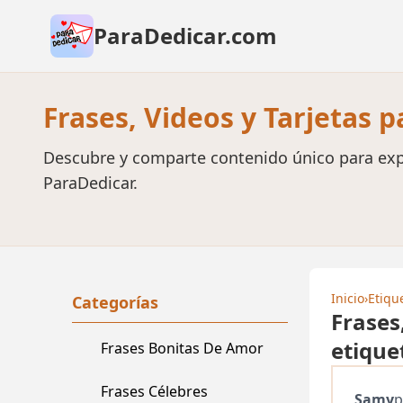
ParaDedicar.com
Frases, Videos y Tarjetas 
Descubre y comparte contenido único para exp
ParaDedicar.
Inicio
›
Etiqu
Categorías
Frases
etique
Frases Bonitas De Amor
Frases Célebres
Samy
p