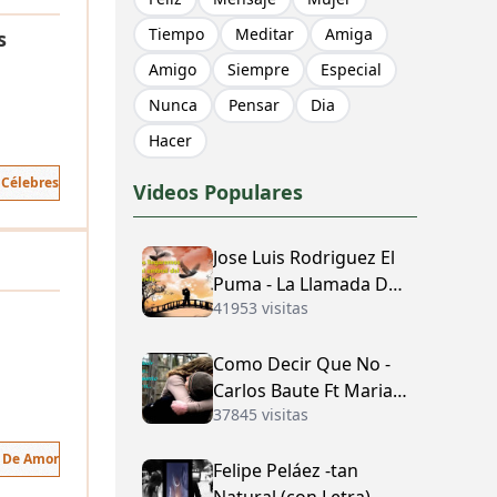
Tiempo
Meditar
Amiga
s
Amigo
Siempre
Especial
Nunca
Pensar
Dia
Hacer
 Célebres
Videos Populares
Jose Luis Rodriguez El
Puma - La Llamada Del
41953 visitas
Amor (con Letra)
Como Decir Que No -
Carlos Baute Ft Maria
37845 visitas
José (con Letra)
s De Amor
Felipe Peláez -tan