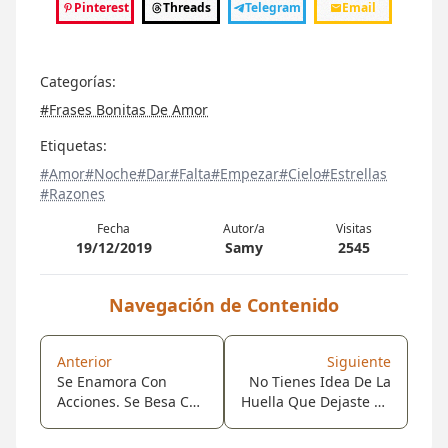
Pinterest
Threads
Telegram
Email
Categorías:
#Frases Bonitas De Amor
Etiquetas:
#Amor
#Noche
#Dar
#Falta
#Empezar
#Cielo
#Estrellas
#Razones
Fecha
Autor/a
Visitas
19/12/2019
Samy
2545
Navegación de Contenido
Anterior
Siguiente
Se Enamora Con
No Tienes Idea De La
Acciones. Se Besa Con
Huella Que Dejaste En
Sentimiento, Se
Mi Corazón El Primer
Abraza Con Cariño, Se
Día Que Me Miraste, Y