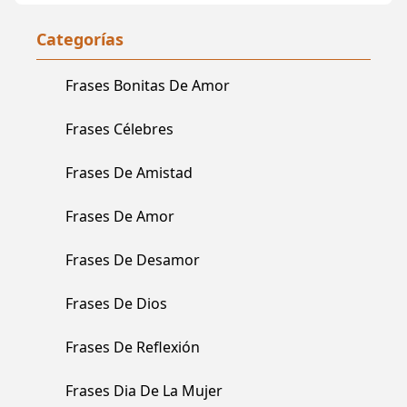
Piensa Con El Corazón
Mucho Menos De Lo
Y Se Ama Con El Alma.
Feliz Que Me Hizo
Categorías
Saber Que Tú Sentías
Lo Mismo Por Mí.
Frases Bonitas De Amor
Frases Célebres
Frases De Amistad
Frases De Amor
Frases De Desamor
Frases De Dios
Frases De Reflexión
Frases Dia De La Mujer