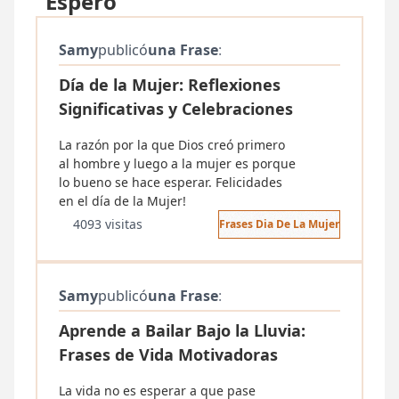
"Espero"
Samy
publicó
una Frase
:
Día de la Mujer: Reflexiones
Significativas y Celebraciones
La razón por la que Dios creó primero
al hombre y luego a la mujer es porque
lo bueno se hace esperar. Felicidades
en el día de la Mujer!
4093 visitas
Frases Dia De La Mujer
Samy
publicó
una Frase
:
Aprende a Bailar Bajo la Lluvia:
Frases de Vida Motivadoras
La vida no es esperar a que pase