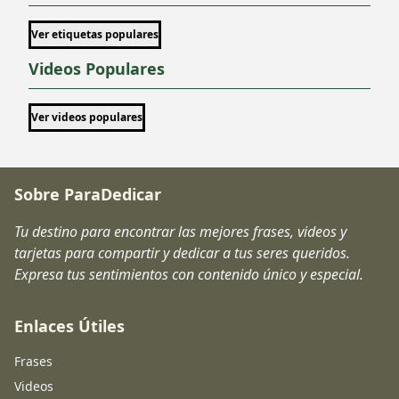
Ver etiquetas populares
Videos Populares
Ver videos populares
Sobre ParaDedicar
Tu destino para encontrar las mejores frases, videos y
tarjetas para compartir y dedicar a tus seres queridos.
Expresa tus sentimientos con contenido único y especial.
Enlaces Útiles
Frases
Videos