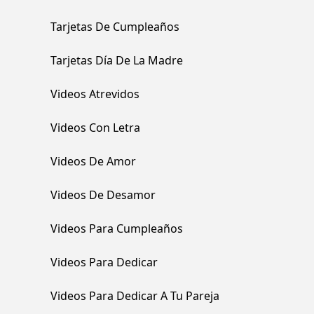
Tarjetas De Cumpleaños
Tarjetas Día De La Madre
Videos Atrevidos
Videos Con Letra
Videos De Amor
Videos De Desamor
Videos Para Cumpleaños
Videos Para Dedicar
Videos Para Dedicar A Tu Pareja