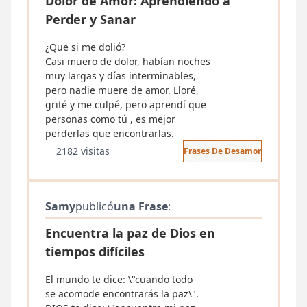
Dolor de Amor: Aprendiendo a
Perder y Sanar
¿Que si me dolió?
Casi muero de dolor, habían noches
muy largas y días interminables,
pero nadie muere de amor. Lloré,
grité y me culpé, pero aprendí que
personas como tú , es mejor
perderlas que encontrarlas.
2182 visitas
Frases De Desamor
Samy
publicó
una Frase
:
Encuentra la paz de Dios en
tiempos difíciles
El mundo te dice: \"cuando todo
se acomode encontrarás la paz\".