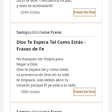
DIOS te dice: \"encuentra mi paz,
y todo se acomodará\"
2244 visitas
Frases De Dios
Samy
publicó
una Frase
:
Dios Te Espera Tal Como Estás -
Frases de Fe
No busques ser limpio para
llegar a Dios.
Dios te espera tal y como estás.
La presencia de Dios en tu vida
te limpiará, solo debes abrir tu
corazón porque Él ya está a tu lado.
1880 visitas
Frases De Dios
Samy
publicó
una Frase
: