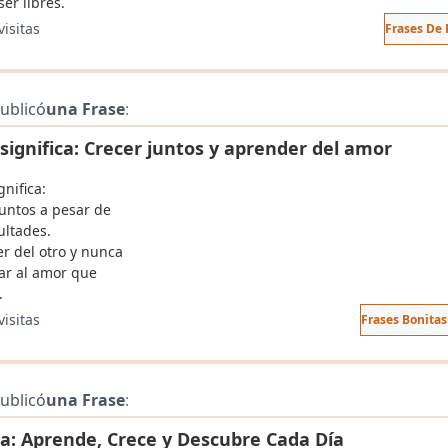
ser libres.
visitas
Frases De 
ublicó
una Frase
:
significa: Crecer juntos y aprender del amor
nifica:
juntos a pesar de
cultades.
r del otro y nunca
ar al amor que
.
visitas
Frases Bonita
ublicó
una Frase
:
da: Aprende, Crece y Descubre Cada Día