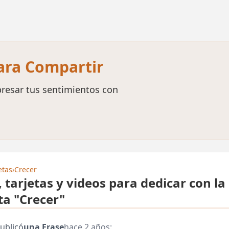
para Compartir
resar tus sentimientos con
etas
›
Crecer
, tarjetas y videos para dedicar con la
ta "Crecer"
ublicó
una Frase
hace 2 años: