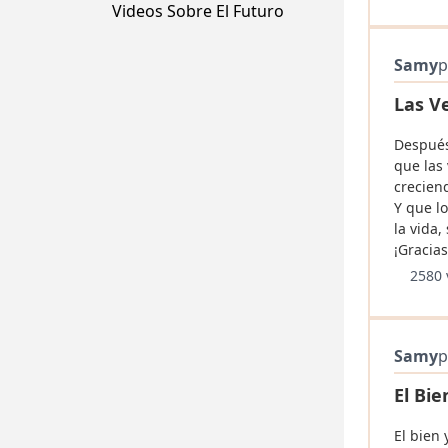
Videos Sobre El Futuro
Samy
p
Las V
Después
que las
creciend
Y que l
la vida,
¡Gracias
2580 
Samy
p
El Bie
El bien 