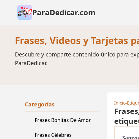
ParaDedicar.com
Frases, Videos y Tarjetas 
Descubre y comparte contenido único para exp
ParaDedicar.
Inicio
›
Etiqu
Categorías
Frases
etique
Frases Bonitas De Amor
Frases Célebres
Samy
p