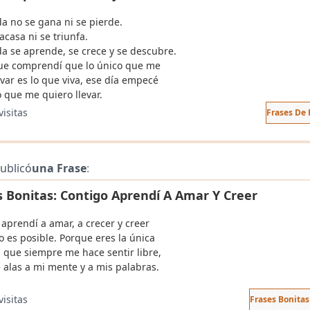
da no se gana ni se pierde.
acasa ni se triunfa.
da se aprende, se crece y se descubre.
que comprendí que lo único que me
evar es lo que viva, ese día empecé
lo que me quiero llevar.
visitas
Frases De 
ublicó
una Frase
:
s Bonitas: Contigo Aprendí A Amar Y Creer
aprendí a amar, a crecer y creer
o es posible. Porque eres la única
 que siempre me hace sentir libre,
 alas a mi mente y a mis palabras.
visitas
Frases Bonita