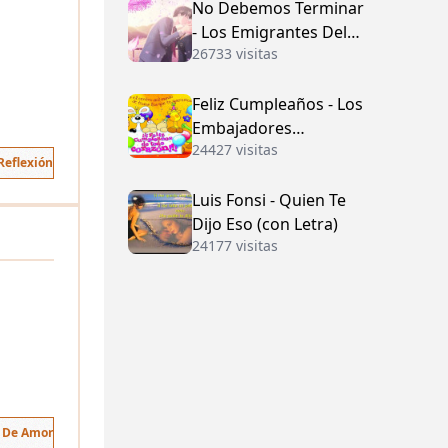
No Debemos Terminar
- Los Emigrantes Del
26733 visitas
Vallenato
Feliz Cumpleaños - Los
Embajadores
24427 visitas
Vallenatos (con Letra)
Reflexión
Luis Fonsi - Quien Te
Dijo Eso (con Letra)
24177 visitas
s De Amor