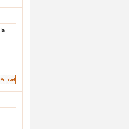
ia
e Amistad