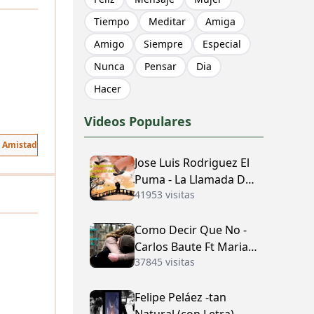
Tiempo
Meditar
Amiga
Amigo
Siempre
Especial
Nunca
Pensar
Dia
Hacer
Videos Populares
e Amistad
Jose Luis Rodriguez El
Puma - La Llamada Del
41953 visitas
Amor (con Letra)
Como Decir Que No -
Carlos Baute Ft Maria
37845 visitas
José (con Letra)
Felipe Peláez -tan