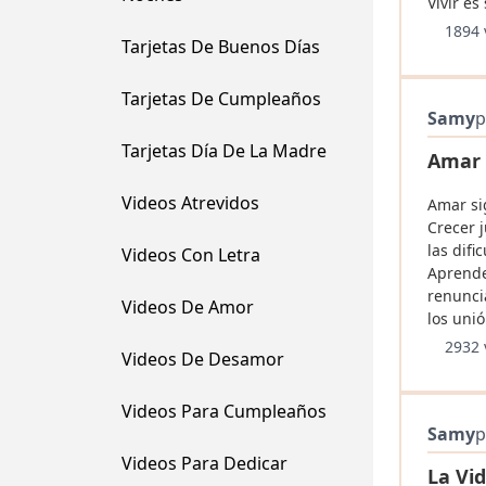
Vivir es 
1894 
Tarjetas De Buenos Días
Tarjetas De Cumpleaños
Samy
p
Tarjetas Día De La Madre
Amar 
Videos Atrevidos
Amar sig
Crecer 
las difi
Videos Con Letra
Aprende
renunci
Videos De Amor
los unió
2932 
Videos De Desamor
Videos Para Cumpleaños
Samy
p
Videos Para Dedicar
La Vi