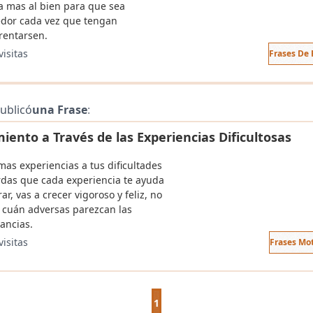
a mas al bien para que sea
edor cada vez que tengan
rentarsen.
visitas
Frases De 
ublicó
una Frase
:
iento a Través de las Experiencias Dificultosas
amas experiencias a tus dificultades
rdas que cada experiencia te ayuda
r, vas a crecer vigoroso y feliz, no
 cuán adversas parezcan las
ancias.
visitas
Frases Mo
1