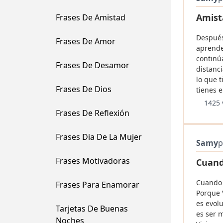
Amist
Frases De Amistad
Después
Frases De Amor
aprende
continú
Frases De Desamor
distanc
lo que t
Frases De Dios
tienes e
1425 
Frases De Reflexión
Frases Dia De La Mujer
Samy
p
Frases Motivadoras
Cuand
Cuando 
Frases Para Enamorar
Porque V
es evolu
Tarjetas De Buenas
es ser 
Noches