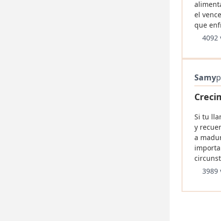
aliment
el venc
que enf
4092 
Samy
p
Crecim
Si tu ll
y recue
a madura
importa
circunst
3989 