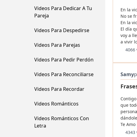
Videos Para Dedicar A Tu
En la vi
Pareja
No se fr
En la vi
El día 
Videos Para Despedirse
voy a ll
a vivir 
Videos Para Parejas
4066 
Videos Para Pedir Perdón
Videos Para Reconciliarse
Samy
p
Frase
Videos Para Recordar
Contigo 
Videos Románticos
que tod
persona
Videos Románticos Con
dándole
Te Amo
Letra
4343 