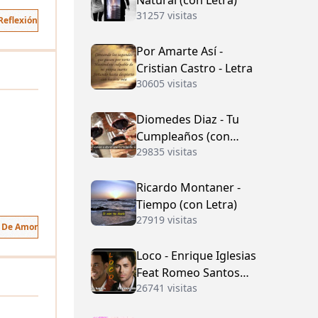
Natural (con Letra)
31257 visitas
Reflexión
Por Amarte Así -
Cristian Castro - Letra
30605 visitas
Diomedes Diaz - Tu
Cumpleaños (con
29835 visitas
Letra)
Ricardo Montaner -
Tiempo (con Letra)
27919 visitas
s De Amor
Loco - Enrique Iglesias
Feat Romeo Santos
26741 visitas
(con Letra)