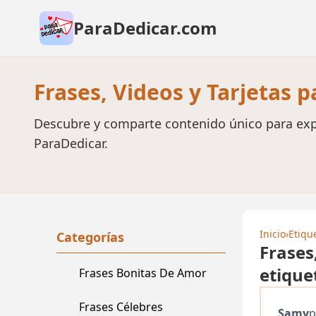
ParaDedicar.com
Frases, Videos y Tarjetas 
Descubre y comparte contenido único para exp
ParaDedicar.
Inicio
›
Etiqu
Categorías
Frases
etique
Frases Bonitas De Amor
Frases Célebres
Samy
p