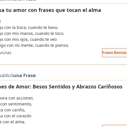
sa tu amor con frases que tocan el alma
!
go con la boca, cuando te beso.
igo con mis manos, cuando te toco.
go con mis ojos, cuando te veo
 digo con mi mente, cuando te pienso.
visitas
Frases Bonita
ublicó
una Frase
:
nes de Amor: Besos Sentidos y Abrazos Cariñosos
ora con acciones.
 con sentimiento,
za con cariño,
sa con el corazón
a con el alma.