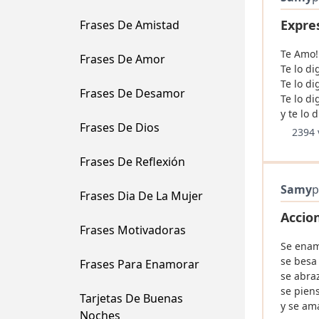
Expre
Frases De Amistad
Te Amo!
Frases De Amor
Te lo di
Te lo d
Frases De Desamor
Te lo di
y te lo
Frases De Dios
2394 
Frases De Reflexión
Samy
p
Frases Dia De La Mujer
Accio
Frases Motivadoras
Se enam
se besa
Frases Para Enamorar
se abra
se pien
Tarjetas De Buenas
y se am
Noches