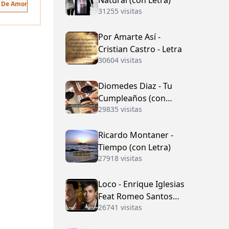
Natural (con Letra)
s De Amor
31255 visitas
Por Amarte Así -
Cristian Castro - Letra
30604 visitas
Diomedes Diaz - Tu
Cumpleaños (con
29835 visitas
Letra)
Ricardo Montaner -
Tiempo (con Letra)
27918 visitas
Loco - Enrique Iglesias
Feat Romeo Santos
26741 visitas
(con Letra)