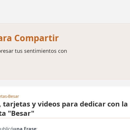
para Compartir
resar tus sentimientos con
etas
›
Besar
, tarjetas y videos para dedicar con la
ta "Besar"
ublicó
una Frase
: