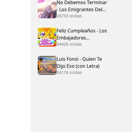
No Debemos Terminar
- Los Emigrantes Del
26733 visitas
Vallenato
Feliz Cumpleaños - Los
Embajadores
24426 visitas
Vallenatos (con Letra)
Luis Fonsi - Quien Te
Dijo Eso (con Letra)
24176 visitas