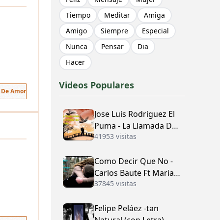
Tiempo
Meditar
Amiga
Amigo
Siempre
Especial
Nunca
Pensar
Dia
Hacer
Videos Populares
s De Amor
Jose Luis Rodriguez El
Puma - La Llamada Del
41953 visitas
Amor (con Letra)
Como Decir Que No -
Carlos Baute Ft Maria
37845 visitas
José (con Letra)
Felipe Peláez -tan