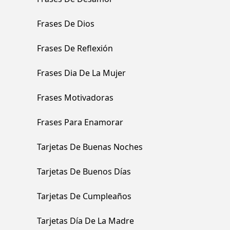
Frases De Dios
Frases De Reflexión
Frases Dia De La Mujer
Frases Motivadoras
Frases Para Enamorar
Tarjetas De Buenas Noches
Tarjetas De Buenos Días
Tarjetas De Cumpleaños
Tarjetas Día De La Madre