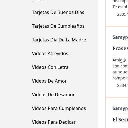
disculp
Te esta
Tarjetas De Buenos Días
2305 
Tarjetas De Cumpleaños
Samy
p
Tarjetas Día De La Madre
Frase
Videos Atrevidos
Amig@..
son com
Videos Con Letra
aunque 
rompe n
Videos De Amor
2334 
Videos De Desamor
Videos Para Cumpleaños
Samy
p
El Se
Videos Para Dedicar