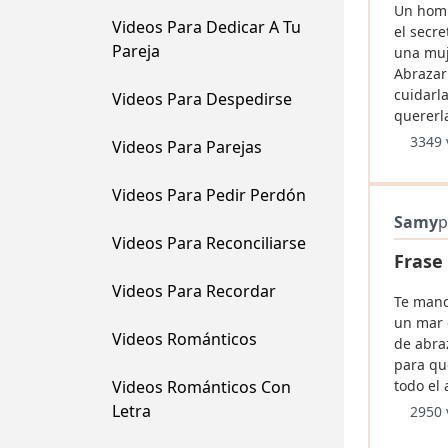
Un hom
Videos Para Dedicar A Tu
el secr
Pareja
una muj
Abrazarl
cuidarla
Videos Para Despedirse
quererla
3349 
Videos Para Parejas
Videos Para Pedir Perdón
Samy
p
Videos Para Reconciliarse
Frase
Videos Para Recordar
Te mand
un mar 
Videos Románticos
de abraz
para qu
Videos Románticos Con
todo el
Letra
2950 