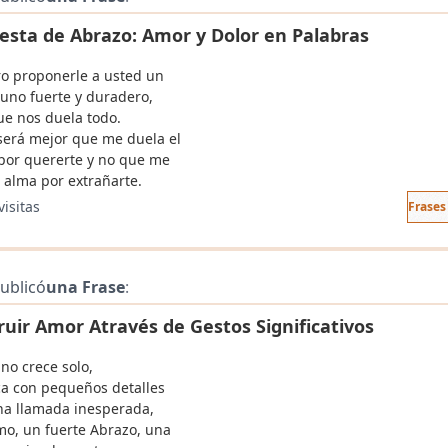
esta de Abrazo: Amor y Dolor en Palabras
ro proponerle a usted un
 uno fuerte y duradero,
ue nos duela todo.
 será mejor que me duela el
por quererte y no que me
l alma por extrañarte.
visitas
Frases
ublicó
una Frase
:
ruir Amor Através de Gestos Significativos
no crece solo,
ica con pequeños detalles
a llamada inesperada,
mo, un fuerte Abrazo, una