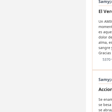
Samy
p
El Ver
Un AMIG
momento
es aquel
dolor de
alma, e
sangre 
Gracias
5370 
Samy
p
Accio
Se enam
se besa
se abra