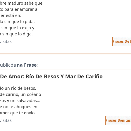
bre maduro sabe que
eto para enamorar a
er está en:
a sin que lo pida,
 sin que lo exija y
 sin que lo diga.
visitas
Frases De 
ublicó
una Frase
:
 De Amor: Río De Besos Y Mar De Cariño
o un río de besos,
de cariño, un océano
os y un salvavidas...
e no te ahogues en
 amor que te envío.
visitas
Frases Bonita