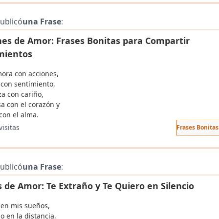
ublicó
una Frase
:
nes de Amor: Frases Bonitas para Compartir
mientos
ora con acciones,
 con sentimiento,
za con cariño,
sa con el corazón y
con el alma.
visitas
Frases Bonita
ublicó
una Frase
:
s de Amor: Te Extraño y Te Quiero en Silencio
 en mis sueños,
o en la distancia,