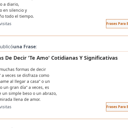
o a diario,
o en silencio y
ño todo el tiempo.
visitas
Frases Para
ublicó
una Frase
:
 De Decir 'Te Amo' Cotidianas Y Significativas
 muchas formas de decir
” a veces se disfraza como
ame al llegar a casa” o un
o un gran día” a veces, es
 un simple beso o un abrazo,
mirada llena de amor.
visitas
Frases Para