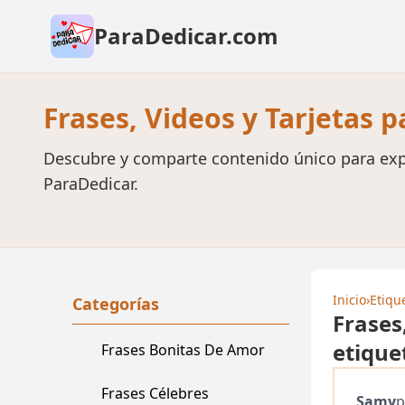
ParaDedicar.com
Frases, Videos y Tarjetas 
Descubre y comparte contenido único para exp
ParaDedicar.
Inicio
›
Etiqu
Categorías
Frases
etique
Frases Bonitas De Amor
Frases Célebres
Samy
p