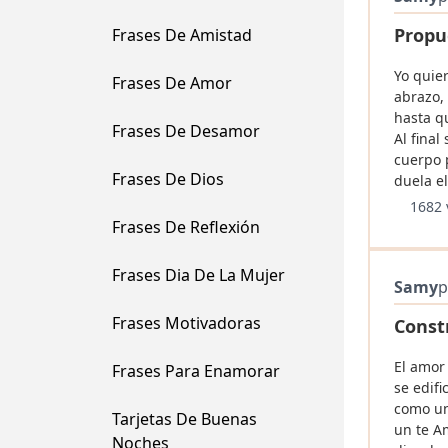
Propu
Frases De Amistad
Yo quie
Frases De Amor
abrazo,
hasta q
Frases De Desamor
Al final
cuerpo 
Frases De Dios
duela e
1682 
Frases De Reflexión
Frases Dia De La Mujer
Samy
p
Frases Motivadoras
Const
El amor 
Frases Para Enamorar
se edif
como un
Tarjetas De Buenas
un te A
Noches