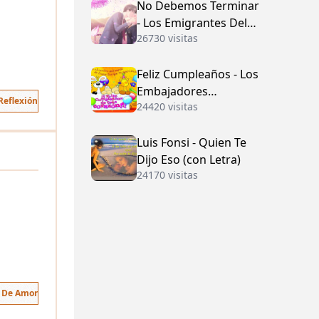
No Debemos Terminar
- Los Emigrantes Del
26730 visitas
Vallenato
Feliz Cumpleaños - Los
Embajadores
Reflexión
24420 visitas
Vallenatos (con Letra)
Luis Fonsi - Quien Te
Dijo Eso (con Letra)
24170 visitas
s De Amor