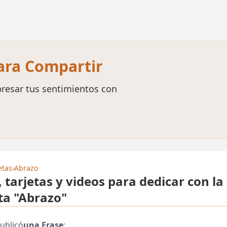
para Compartir
resar tus sentimientos con
etas
›
Abrazo
, tarjetas y videos para dedicar con la
ta "Abrazo"
ublicó
una Frase
: