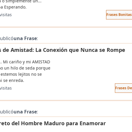
a o simplemente un...
ba Esperando.
visitas
Frases Bonita
ublicó
una Frase
:
s de Amistad: La Conexión que Nunca se Rompe
. Mi cariño y mi AMISTAD
o un hilo de seda porque
estemos lejitos no se
i se enreda.
visitas
Frases D
ublicó
una Frase
:
creto del Hombre Maduro para Enamorar