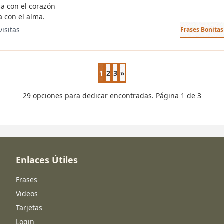
sa con el corazón
a con el alma.
visitas
Frases Bonita
1
2
3
»
Página siguiente
29 opciones para dedicar encontradas. Página 1 de 3
Enlaces Útiles
Frases
Videos
Tarjetas
Login