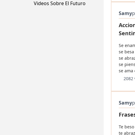
Videos Sobre El Futuro
Samy
p
Accio
Senti
Se enam
se besa
se abra
se pien
se ama 
2082 
Samy
p
Frase
Te beso
te abraz