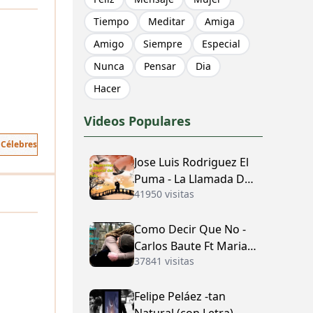
Tiempo
Meditar
Amiga
Amigo
Siempre
Especial
Nunca
Pensar
Dia
Hacer
Videos Populares
 Célebres
Jose Luis Rodriguez El
Puma - La Llamada Del
41950 visitas
Amor (con Letra)
Como Decir Que No -
Carlos Baute Ft Maria
37841 visitas
José (con Letra)
Felipe Peláez -tan