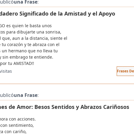
ublicó
una Frase
:
dadero Significado de la Amistad y el Apoyo
O es quien le basta unos
s para dibujarte una sonrisa,
 que, aun a la distancia, siente el
 tu corazón y te abraza con el
s un hermano que no lleva tu
y sin embrago te entiende.
 por tu AMISTAD!!
visitas
Frases D
ublicó
una Frase
:
nes de Amor: Besos Sentidos y Abrazos Cariñosos
ora con acciones.
 con sentimiento,
za con cariño,