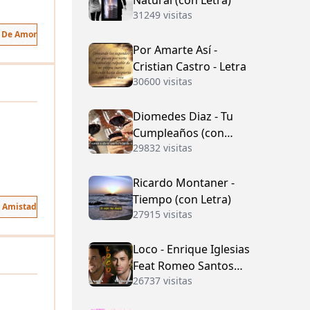
Natural (con Letra)
31249 visitas
s De Amor
Por Amarte Así -
Cristian Castro - Letra
30600 visitas
Diomedes Diaz - Tu
Cumpleaños (con
29832 visitas
Letra)
Ricardo Montaner -
Tiempo (con Letra)
e Amistad
27915 visitas
Loco - Enrique Iglesias
Feat Romeo Santos
26737 visitas
(con Letra)