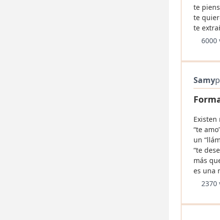
te piens
te quier
te extra
6000 
Samy
p
Formas
Existen
“te amo
un “llám
“te dese
más que
es una 
2370 