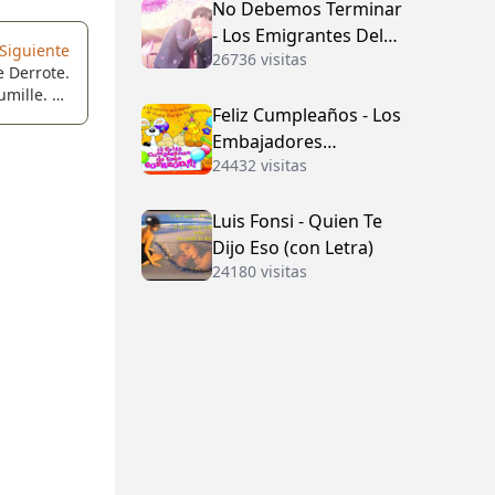
No Debemos Terminar
- Los Emigrantes Del
Siguiente
26736 visitas
Vallenato
e Derrote.
mille. Sé
Feliz Cumpleaños - Los
e Ofenda.
Embajadores
24432 visitas
Vallenatos (con Letra)
Luis Fonsi - Quien Te
Dijo Eso (con Letra)
24180 visitas