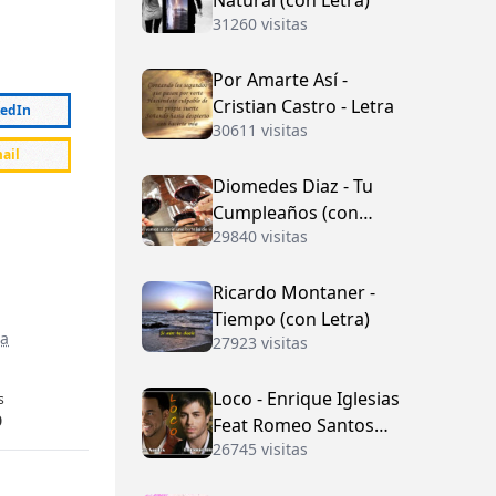
Natural (con Letra)
31260 visitas
Por Amarte Así -
Cristian Castro - Letra
kedIn
30611 visitas
ail
Diomedes Diaz - Tu
Cumpleaños (con
29840 visitas
Letra)
Ricardo Montaner -
Tiempo (con Letra)
a
27923 visitas
Loco - Enrique Iglesias
s
0
Feat Romeo Santos
26745 visitas
(con Letra)