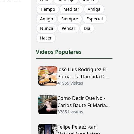
Tiempo
Meditar
Amiga
Amigo
Siempre
Especial
Nunca
Pensar
Dia
Hacer
Videos Populares
Jose Luis Rodriguez El
Puma - La Llamada Del
41959 visitas
Amor (con Letra)
Como Decir Que No -
Carlos Baute Ft Maria
37851 visitas
José (con Letra)
Felipe Peláez -tan