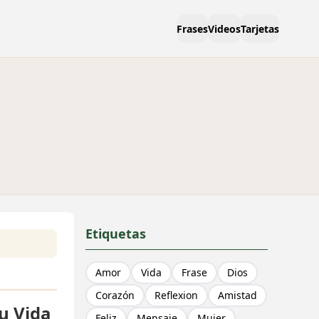
Frases
Videos
Tarjetas
Etiquetas
Amor
Vida
Frase
Dios
Corazón
Reflexion
Amistad
u Vida
Feliz
Mensaje
Mujer