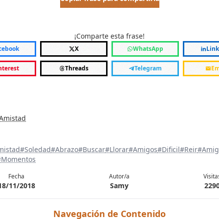
¡Comparte esta frase!
cebook
X
WhatsApp
Lin
nterest
Threads
Telegram
Em
 Amistad
mistad
#Soledad
#Abrazo
#Buscar
#Llorar
#Amigos
#Dificil
#Reir
#Amig
#Momentos
Fecha
Autor/a
Visita
18/11/2018
Samy
229
Navegación de Contenido