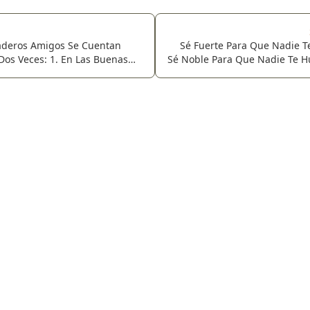
aderos Amigos Se Cuentan
Sé Fuerte Para Que Nadie T
Dos Veces: 1. En Las Buenas
Sé Noble Para Que Nadie Te Hu
r Cuantos Son... 2. Y En Las
Humilde Para Que Nadie T
ra Saber Cuantos Quedan.