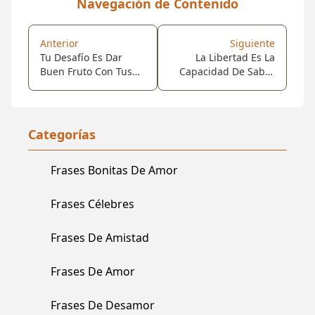
Navegación de Contenido
Anterior
Siguiente
Tu Desafío Es Dar
La Libertad Es La
Buen Fruto Con Tus
Capacidad De Saber
Dones, Y Eso Se Logra
Decir Si Y No, A Los
Si Amas Lo Que Haces
Momentos Que Se
Y Eres Perseverante.
Cruzan En Nuestro
Largo Caminar.
Categorías
Frases Bonitas De Amor
Frases Célebres
Frases De Amistad
Frases De Amor
Frases De Desamor