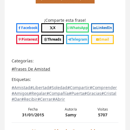
¡Comparte esta frase!
Facebook
X
WhatsApp
LinkedIn
Pinterest
Threads
Telegram
Email
Categorías:
#Frases De Amistad
Etiquetas:
#Amistad
#Libertad
#Soledad
#Compartir
#Comprender
#Amigos
#Regalar
#Compañía
#Puerta
#Gracias
#Cristal
#Dar
#Recibir
#Cerrar
#Abrir
Fecha
Autor/a
Visitas
31/01/2015
Samy
5707