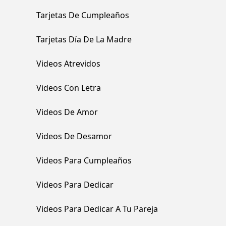
Tarjetas De Cumpleaños
Tarjetas Día De La Madre
Videos Atrevidos
Videos Con Letra
Videos De Amor
Videos De Desamor
Videos Para Cumpleaños
Videos Para Dedicar
Videos Para Dedicar A Tu Pareja