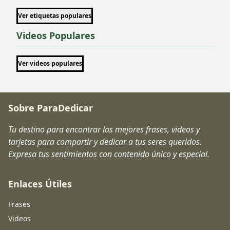
Ver etiquetas populares
Videos Populares
Ver videos populares
Sobre ParaDedicar
Tu destino para encontrar las mejores frases, videos y
tarjetas para compartir y dedicar a tus seres queridos.
Expresa tus sentimientos con contenido único y especial.
Enlaces Útiles
Frases
Videos