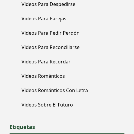
Videos Para Despedirse
Videos Para Parejas
Videos Para Pedir Perdón
Videos Para Reconciliarse
Videos Para Recordar
Videos Románticos
Videos Románticos Con Letra
Videos Sobre El Futuro
Etiquetas