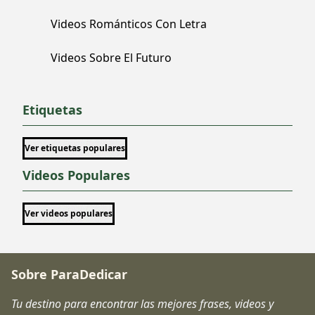
Videos Románticos Con Letra
Videos Sobre El Futuro
Etiquetas
Ver etiquetas populares
Videos Populares
Ver videos populares
Sobre ParaDedicar
Tu destino para encontrar las mejores frases, videos y