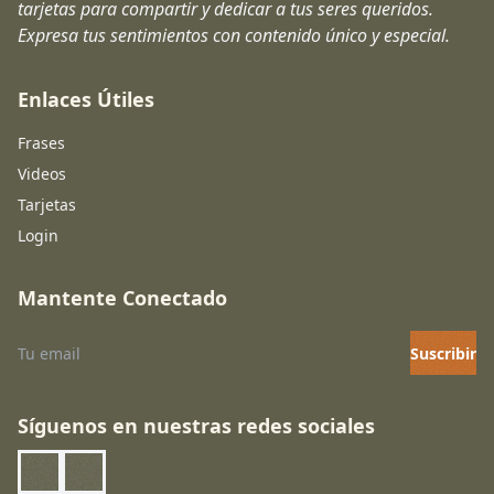
tarjetas para compartir y dedicar a tus seres queridos.
Expresa tus sentimientos con contenido único y especial.
Enlaces Útiles
Frases
Videos
Tarjetas
Login
Mantente Conectado
Suscribir
Síguenos en nuestras redes sociales