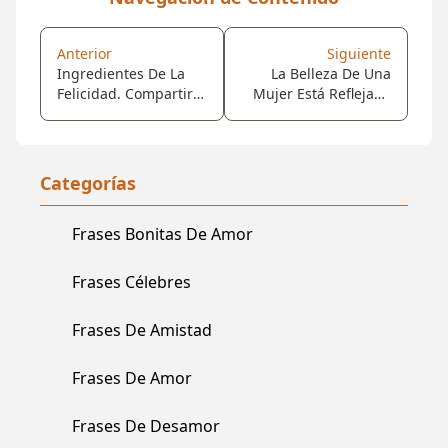
Anterior
Siguiente
Ingredientes De La
La Belleza De Una
Felicidad. Compartir
Mujer Está Reflejada
Lo Que Tienes, Amar
En Sus Ojos, Porque
Sin Exigencias,
Es La Puerta De Su
Perdonar Sin
Corazón.!
Cicatrices, Agradecer
Categorías
Lo Que Le Dan,
Aceptar Sin
Frases Bonitas De Amor
Perfecciones Y No
Rendirse Nunca!
Frases Célebres
Frases De Amistad
Frases De Amor
Frases De Desamor