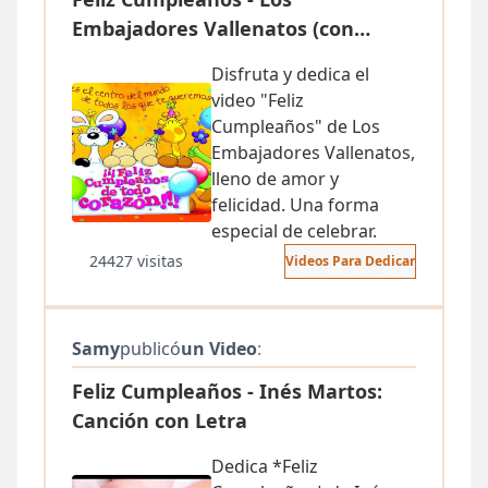
Embajadores Vallenatos (con
Letra)
Disfruta y dedica el
video "Feliz
Cumpleaños" de Los
Embajadores Vallenatos,
lleno de amor y
felicidad. Una forma
especial de celebrar.
24427 visitas
Videos Para Dedicar
Samy
publicó
un Video
:
Feliz Cumpleaños - Inés Martos:
Canción con Letra
Dedica *Feliz