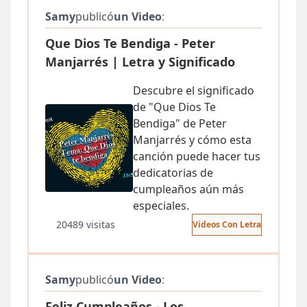
Samy
publicó
un Video
:
Que Dios Te Bendiga - Peter
Manjarrés | Letra y Significado
Descubre el significado
de "Que Dios Te
Bendiga" de Peter
Manjarrés y cómo esta
canción puede hacer tus
dedicatorias de
cumpleaños aún más
especiales.
20489 visitas
Videos Con Letra
Samy
publicó
un Video
:
Feliz Cumpleaños - Los