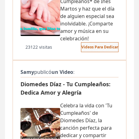
Cumpleaños* de Inés
Martos y haz que el día
de alguien especial sea
inolvidable. ¡Comparte
amor y música en su
celebración!
23122 visitas
Videos Para Dedicar
Samy
publicó
un Video
:
Diomedes Díaz - Tu Cumpleaños:
Dedica Amor y Alegría
Celebra la vida con 'Tu
Cumpleaños' de
Diomedes Díaz, la
canción perfecta para
dedicar y compartir