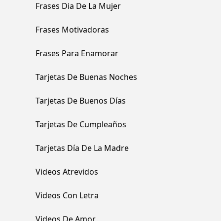
Frases Dia De La Mujer
Frases Motivadoras
Frases Para Enamorar
Tarjetas De Buenas Noches
Tarjetas De Buenos Días
Tarjetas De Cumpleaños
Tarjetas Día De La Madre
Videos Atrevidos
Videos Con Letra
Videos De Amor