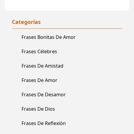
Categorías
Frases Bonitas De Amor
Frases Célebres
Frases De Amistad
Frases De Amor
Frases De Desamor
Frases De Dios
Frases De Reflexión