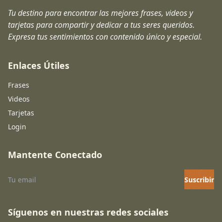
Tu destino para encontrar las mejores frases, videos y
tarjetas para compartir y dedicar a tus seres queridos.
Expresa tus sentimientos con contenido único y especial.
Enlaces Útiles
Frases
Videos
Tarjetas
Login
Mantente Conectado
Suscribir
Síguenos en nuestras redes sociales