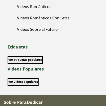
Videos Románticos
Videos Románticos Con Letra
Videos Sobre El Futuro
Etiquetas
Ver etiquetas populares
Videos Populares
Ver videos populares
Sobre ParaDedicar