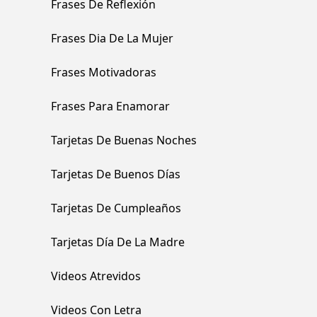
Frases De Reflexión
Frases Dia De La Mujer
Frases Motivadoras
Frases Para Enamorar
Tarjetas De Buenas Noches
Tarjetas De Buenos Días
Tarjetas De Cumpleaños
Tarjetas Día De La Madre
Videos Atrevidos
Videos Con Letra