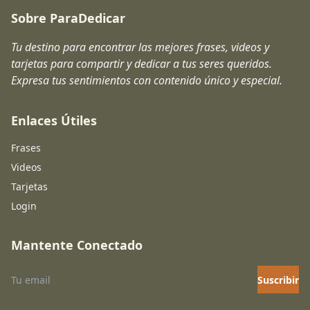
Sobre ParaDedicar
Tu destino para encontrar las mejores frases, videos y
tarjetas para compartir y dedicar a tus seres queridos.
Expresa tus sentimientos con contenido único y especial.
Enlaces Útiles
Frases
Videos
Tarjetas
Login
Mantente Conectado
Suscribir