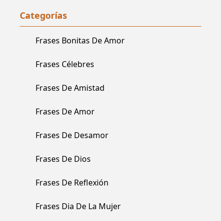
Categorías
Frases Bonitas De Amor
Frases Célebres
Frases De Amistad
Frases De Amor
Frases De Desamor
Frases De Dios
Frases De Reflexión
Frases Dia De La Mujer