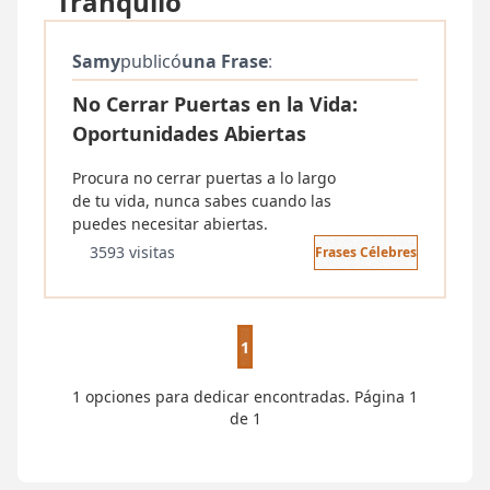
"Tranquilo"
Samy
publicó
una Frase
:
No Cerrar Puertas en la Vida:
Oportunidades Abiertas
Procura no cerrar puertas a lo largo
de tu vida, nunca sabes cuando las
puedes necesitar abiertas.
3593 visitas
Frases Célebres
1
1 opciones para dedicar encontradas. Página 1
de 1