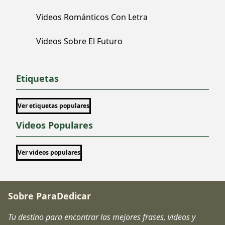
Videos Románticos Con Letra
Videos Sobre El Futuro
Etiquetas
Ver etiquetas populares
Videos Populares
Ver videos populares
Sobre ParaDedicar
Tu destino para encontrar las mejores frases, videos y