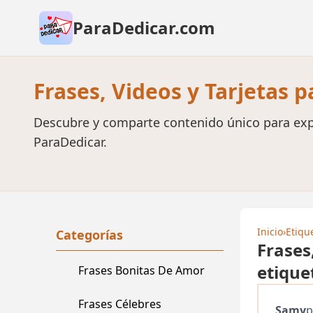
ParaDedicar.com
Frases, Videos y Tarjetas 
Descubre y comparte contenido único para exp
ParaDedicar.
Inicio
›
Etiqu
Categorías
Frases
etique
Frases Bonitas De Amor
Frases Célebres
Samy
p