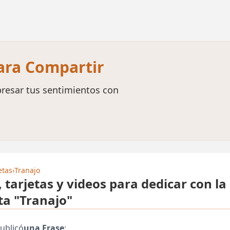
para Compartir
resar tus sentimientos con
etas
›
Tranajo
, tarjetas y videos para dedicar con la
ta "Tranajo"
ublicó
una Frase
: