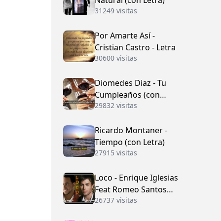
Natural (con Letra)
31249 visitas
Por Amarte Así -
Cristian Castro - Letra
30600 visitas
Diomedes Diaz - Tu
Cumpleaños (con
29832 visitas
Letra)
Ricardo Montaner -
Tiempo (con Letra)
27915 visitas
Loco - Enrique Iglesias
Feat Romeo Santos
26737 visitas
(con Letra)