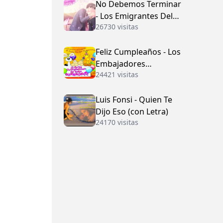
No Debemos Terminar
- Los Emigrantes Del
26730 visitas
Vallenato
Feliz Cumpleaños - Los
Embajadores
24421 visitas
Vallenatos (con Letra)
Luis Fonsi - Quien Te
Dijo Eso (con Letra)
24170 visitas