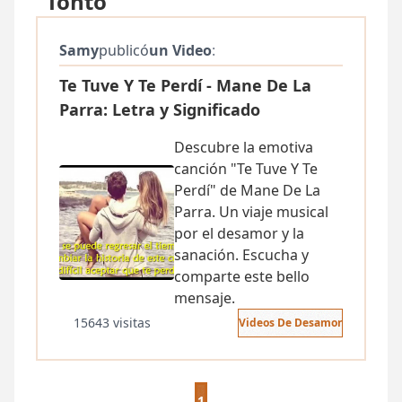
"Tonto"
Samy
publicó
un Video
:
Te Tuve Y Te Perdí - Mane De La
Parra: Letra y Significado
Descubre la emotiva
canción "Te Tuve Y Te
Perdí" de Mane De La
Parra. Un viaje musical
por el desamor y la
sanación. Escucha y
comparte este bello
mensaje.
15643 visitas
Videos De Desamor
1