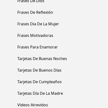
Frases De Dios
Frases De Reflexión
Frases Dia De La Mujer
Frases Motivadoras
Frases Para Enamorar
Tarjetas De Buenas Noches
Tarjetas De Buenos Días
Tarjetas De Cumpleaños
Tarjetas Día De La Madre
Videos Atrevidos