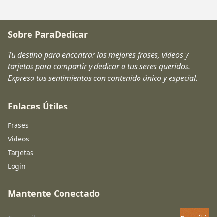
Sobre ParaDedicar
Tu destino para encontrar las mejores frases, videos y
tarjetas para compartir y dedicar a tus seres queridos.
Expresa tus sentimientos con contenido único y especial.
Enlaces Útiles
Frases
Videos
Tarjetas
Login
Mantente Conectado