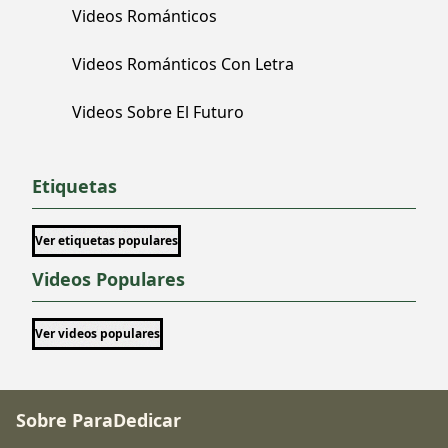
Videos Románticos
Videos Románticos Con Letra
Videos Sobre El Futuro
Etiquetas
Ver etiquetas populares
Videos Populares
Ver videos populares
Sobre ParaDedicar