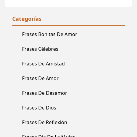
Categorías
Frases Bonitas De Amor
Frases Célebres
Frases De Amistad
Frases De Amor
Frases De Desamor
Frases De Dios
Frases De Reflexión