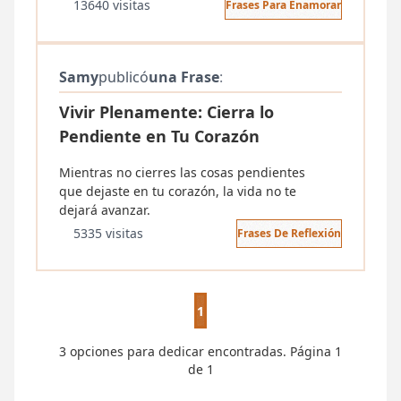
13640 visitas
Frases Para Enamorar
Samy
publicó
una Frase
:
Vivir Plenamente: Cierra lo
Pendiente en Tu Corazón
Mientras no cierres las cosas pendientes
que dejaste en tu corazón, la vida no te
dejará avanzar.
5335 visitas
Frases De Reflexión
1
3 opciones para dedicar encontradas. Página 1
de 1