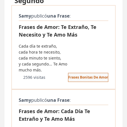
"Segundo"
Samy
publicó
una Frase
:
Frases de Amor: Te Extraño, Te
Necesito y Te Amo Más
Cada día te extraño,
cada hora te necesito,
cada minuto te siento,
y cada segundo... Te Amo
mucho más.
2596 visitas
Frases Bonitas De Amor
Samy
publicó
una Frase
:
Frases de Amor: Cada Día Te
Extraño y Te Amo Más