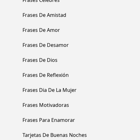
Frases Célebres
Frases De Amistad
Frases De Amor
Frases De Desamor
Frases De Dios
Frases De Reflexión
Frases Dia De La Mujer
Frases Motivadoras
Frases Para Enamorar
Tarjetas De Buenas Noches