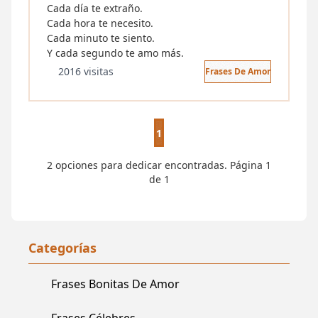
Cada día te extraño.
Cada hora te necesito.
Cada minuto te siento.
Y cada segundo te amo más.
2016 visitas
Frases De Amor
1
2 opciones para dedicar encontradas. Página 1
de 1
Categorías
Frases Bonitas De Amor