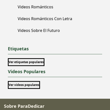
Videos Románticos
Videos Románticos Con Letra
Videos Sobre El Futuro
Etiquetas
Ver etiquetas populares
Videos Populares
Ver videos populares
Sobre ParaDedicar