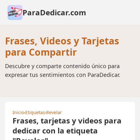
ParaDedicar.com
Frases, Videos y Tarjetas
para Compartir
Descubre y comparte contenido único para
expresar tus sentimientos con ParaDedicar.
Inicio
›
Etiquetas
›
Revelar
Frases, tarjetas y videos para
dedicar con la etiqueta