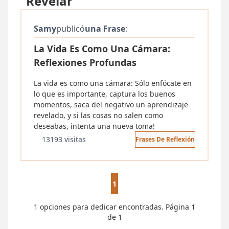
"Revelar"
Samy
publicó
una Frase
:
La Vida Es Como Una Cámara:
Reflexiones Profundas
La vida es como una cámara: Sólo enfócate en
lo que es importante, captura los buenos
momentos, saca del negativo un aprendizaje
revelado, y si las cosas no salen como
deseabas, intenta una nueva toma!
13193 visitas
Frases De Reflexión
1
1 opciones para dedicar encontradas. Página 1
de 1