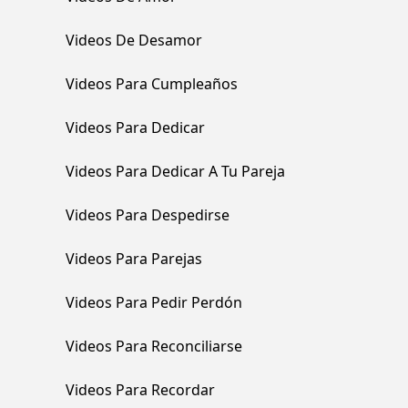
Videos De Desamor
Videos Para Cumpleaños
Videos Para Dedicar
Videos Para Dedicar A Tu Pareja
Videos Para Despedirse
Videos Para Parejas
Videos Para Pedir Perdón
Videos Para Reconciliarse
Videos Para Recordar