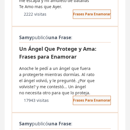
me escapa y mi amuleto de batallas
Te Amo mas que Ayer.
2222 visitas
Frases Para Enamorar
Samy
publicó
una Frase
:
Un Ángel Que Protege y Ama:
Frases para Enamorar
Anoche le pedí a un ángel que fuera
a protegerte mientras dormías. Al rato
el ángel volvió, y le pregunté. ¿Por que
volviste? y me contestó... Un ángel
no necesita otro para que lo proteja.
17943 visitas
Frases Para Enamorar
Samy
publicó
una Frase
: