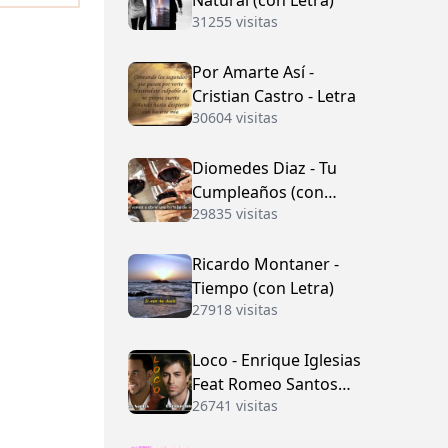
Natural (con Letra)
31255 visitas
Por Amarte Así -
Cristian Castro - Letra
30604 visitas
Diomedes Diaz - Tu
Cumpleaños (con
29835 visitas
Letra)
Ricardo Montaner -
Tiempo (con Letra)
27918 visitas
Loco - Enrique Iglesias
Feat Romeo Santos
26741 visitas
(con Letra)