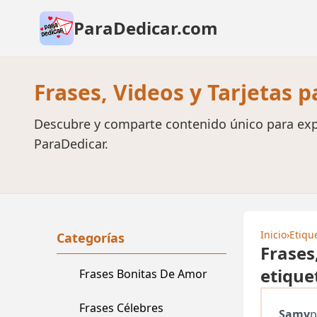
ParaDedicar.com
Frases, Videos y Tarjetas 
Descubre y comparte contenido único para exp
ParaDedicar.
Inicio
›
Etiqu
Categorías
Frases
etique
Frases Bonitas De Amor
Frases Célebres
Samy
p