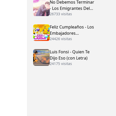
No Debemos Terminar
- Los Emigrantes Del
26733 visitas
Vallenato
Feliz Cumpleaños - Los
Embajadores
24426 visitas
Vallenatos (con Letra)
Luis Fonsi - Quien Te
Dijo Eso (con Letra)
24175 visitas