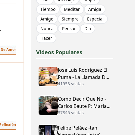
Tiempo
Meditar
Amiga
Amigo
Siempre
Especial
Nunca
Pensar
Dia
e
Hacer
 De Amor
Videos Populares
Jose Luis Rodriguez El
Puma - La Llamada Del
41953 visitas
Amor (con Letra)
Como Decir Que No -
Carlos Baute Ft Maria
37845 visitas
José (con Letra)
Reflexión
Felipe Peláez -tan