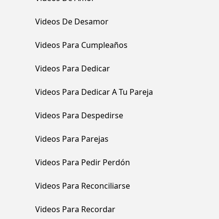
Videos De Desamor
Videos Para Cumpleaños
Videos Para Dedicar
Videos Para Dedicar A Tu Pareja
Videos Para Despedirse
Videos Para Parejas
Videos Para Pedir Perdón
Videos Para Reconciliarse
Videos Para Recordar