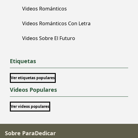
Videos Románticos
Videos Románticos Con Letra
Videos Sobre El Futuro
Etiquetas
Ver etiquetas populares
Videos Populares
Ver videos populares
Sobre ParaDedicar