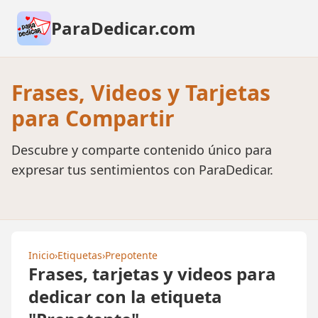
ParaDedicar.com
Frases, Videos y Tarjetas
para Compartir
Descubre y comparte contenido único para
expresar tus sentimientos con ParaDedicar.
Inicio
›
Etiquetas
›
Prepotente
Frases, tarjetas y videos para
dedicar con la etiqueta