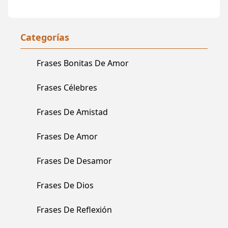
Categorías
Frases Bonitas De Amor
Frases Célebres
Frases De Amistad
Frases De Amor
Frases De Desamor
Frases De Dios
Frases De Reflexión