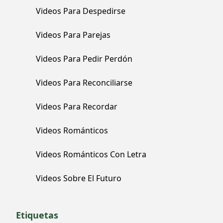
Videos Para Despedirse
Videos Para Parejas
Videos Para Pedir Perdón
Videos Para Reconciliarse
Videos Para Recordar
Videos Románticos
Videos Románticos Con Letra
Videos Sobre El Futuro
Etiquetas