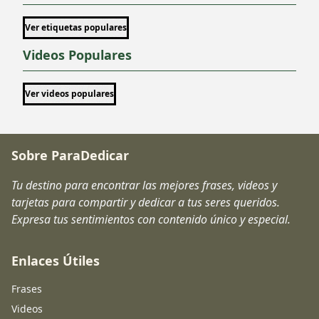
Ver etiquetas populares
Videos Populares
Ver videos populares
Sobre ParaDedicar
Tu destino para encontrar las mejores frases, videos y
tarjetas para compartir y dedicar a tus seres queridos.
Expresa tus sentimientos con contenido único y especial.
Enlaces Útiles
Frases
Videos