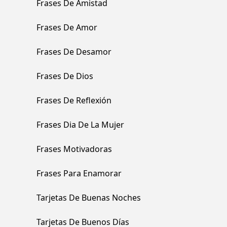
Frases De Amistad
Frases De Amor
Frases De Desamor
Frases De Dios
Frases De Reflexión
Frases Dia De La Mujer
Frases Motivadoras
Frases Para Enamorar
Tarjetas De Buenas Noches
Tarjetas De Buenos Días