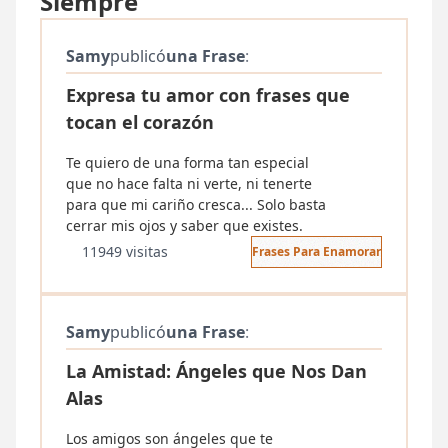
Siempre"
Samy
publicó
una Frase
:
Expresa tu amor con frases que
tocan el corazón
Te quiero de una forma tan especial
que no hace falta ni verte, ni tenerte
para que mi cariño cresca... Solo basta
cerrar mis ojos y saber que existes.
11949 visitas
Frases Para Enamorar
Samy
publicó
una Frase
:
La Amistad: Ángeles que Nos Dan
Alas
Los amigos son ángeles que te