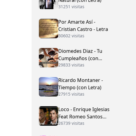
Natural (con Letra)
31251 visitas
Por Amarte Así -
Cristian Castro - Letra
30602 visitas
Diomedes Diaz - Tu
Cumpleaños (con
29833 visitas
Letra)
Ricardo Montaner -
Tiempo (con Letra)
27915 visitas
Loco - Enrique Iglesias
Feat Romeo Santos
26739 visitas
(con Letra)