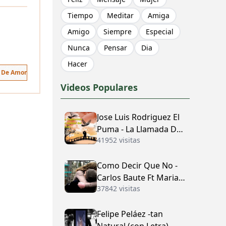
Tiempo
Meditar
Amiga
Amigo
Siempre
Especial
Nunca
Pensar
Dia
Hacer
s De Amor
Videos Populares
Jose Luis Rodriguez El
Puma - La Llamada Del
41952 visitas
Amor (con Letra)
Como Decir Que No -
Carlos Baute Ft Maria
37842 visitas
José (con Letra)
Felipe Peláez -tan