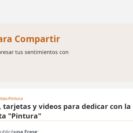
para Compartir
resar tus sentimientos con
etas
›
Pintura
, tarjetas y videos para dedicar con la
ta "Pintura"
ublicó
una Frase
: