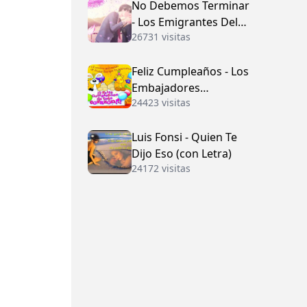
No Debemos Terminar
- Los Emigrantes Del
26731 visitas
Vallenato
Feliz Cumpleaños - Los
Embajadores
24423 visitas
Vallenatos (con Letra)
Luis Fonsi - Quien Te
Dijo Eso (con Letra)
24172 visitas