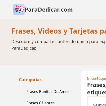
ParaDedicar.com
Frases, Videos y Tarjetas 
Descubre y comparte contenido único para exp
ParaDedicar.
Inicio
›
Etiqu
Categorías
Frases
etique
Frases Bonitas De Amor
Frases Célebres
Samy
p