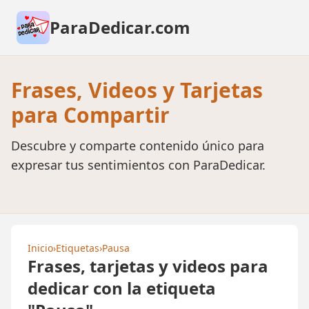
ParaDedicar.com
Frases, Videos y Tarjetas
para Compartir
Descubre y comparte contenido único para
expresar tus sentimientos con ParaDedicar.
Inicio
›
Etiquetas
›
Pausa
Frases, tarjetas y videos para
dedicar con la etiqueta