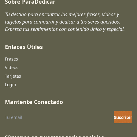
Sobre ParaDedicar
Tu destino para encontrar las mejores frases, videos y
tarjetas para compartir y dedicar a tus seres queridos.
Expresa tus sentimientos con contenido único y especial.
Enlaces Útiles
Frases
Videos
Tarjetas
Login
Mantente Conectado
Suscribir