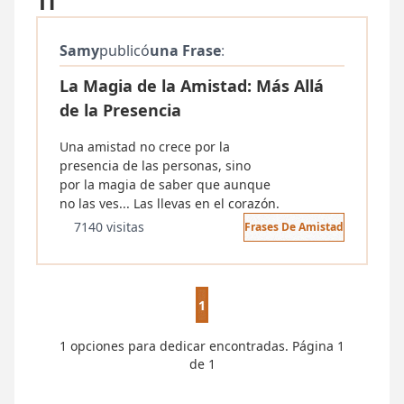
Tí"
Samy
publicó
una Frase
:
La Magia de la Amistad: Más Allá
de la Presencia
Una amistad no crece por la
presencia de las personas, sino
por la magia de saber que aunque
7140 visitas
Frases De Amistad
1
1 opciones para dedicar encontradas. Página 1
de 1