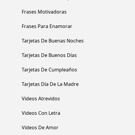
Frases Motivadoras
Frases Para Enamorar
Tarjetas De Buenas Noches
Tarjetas De Buenos Días
Tarjetas De Cumpleaños
Tarjetas Día De La Madre
Videos Atrevidos
Videos Con Letra
Videos De Amor