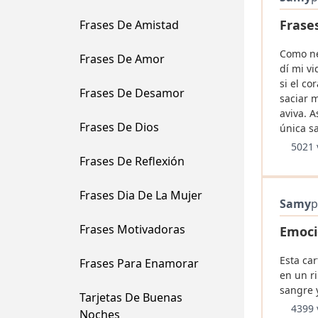
Frase
Frases De Amistad
Como ne
Frases De Amor
dí mi v
si el co
Frases De Desamor
saciar 
aviva. A
Frases De Dios
única sa
5021 
Frases De Reflexión
Frases Dia De La Mujer
Samy
p
Frases Motivadoras
Emoci
Esta car
Frases Para Enamorar
en un ri
sangre 
Tarjetas De Buenas
4399 
Noches