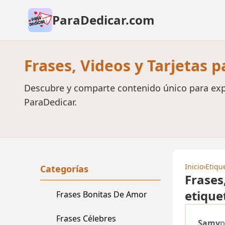
ParaDedicar.com
Frases, Videos y Tarjetas 
Descubre y comparte contenido único para exp
ParaDedicar.
Inicio
›
Etiqu
Categorías
Frases
etique
Frases Bonitas De Amor
Frases Célebres
Samy
p