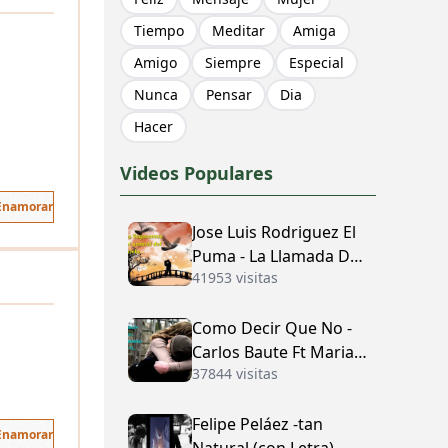
Tiempo
Meditar
Amiga
Amigo
Siempre
Especial
Nunca
Pensar
Dia
Hacer
Videos Populares
 Enamorar
Jose Luis Rodriguez El
Puma - La Llamada Del
41953 visitas
Amor (con Letra)
Como Decir Que No -
Carlos Baute Ft Maria
37844 visitas
José (con Letra)
Felipe Peláez -tan
 Enamorar