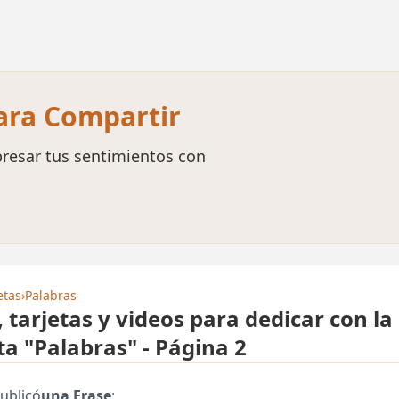
para Compartir
resar tus sentimientos con
etas
›
Palabras
, tarjetas y videos para dedicar con la
ta "Palabras" - Página 2
ublicó
una Frase
: