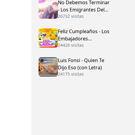
No Debemos Terminar
- Los Emigrantes Del
26732 visitas
Vallenato
Feliz Cumpleaños - Los
Embajadores
24426 visitas
Vallenatos (con Letra)
Luis Fonsi - Quien Te
Dijo Eso (con Letra)
24175 visitas