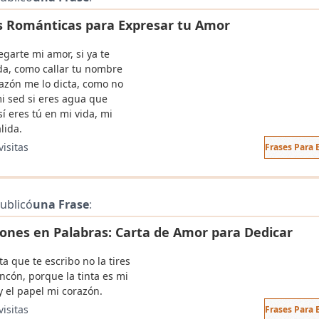
s Románticas para Expresar tu Amor
garte mi amor, si ya te
ida, como callar tu nombre
razón me lo dicta, como no
mi sed si eres agua que
sí eres tú en mi vida, mi
lida.
visitas
Frases Para
ublicó
una Frase
:
ones en Palabras: Carta de Amor para Dedicar
ta que te escribo no la tires
ncón, porque la tinta es mi
y el papel mi corazón.
visitas
Frases Para