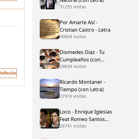
Natural (con Letra)
31255 visitas
Por Amarte Así -
Cristian Castro - Letra
30604 visitas
Diomedes Diaz - Tu
Cumpleaños (con
29834 visitas
Letra)
Reflexión
Ricardo Montaner -
Tiempo (con Letra)
27916 visitas
Loco - Enrique Iglesias
Feat Romeo Santos
26741 visitas
(con Letra)