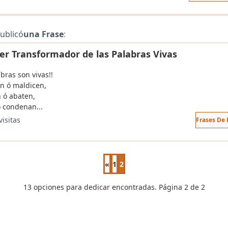
ublicó
una Frase
:
der Transformador de las Palabras Vivas
bras son vivas!!
n ó maldicen,
n ó abaten,
ó condenan...
visitas
Frases De 
«
1
2
Página anterior
13 opciones para dedicar encontradas. Página 2 de 2