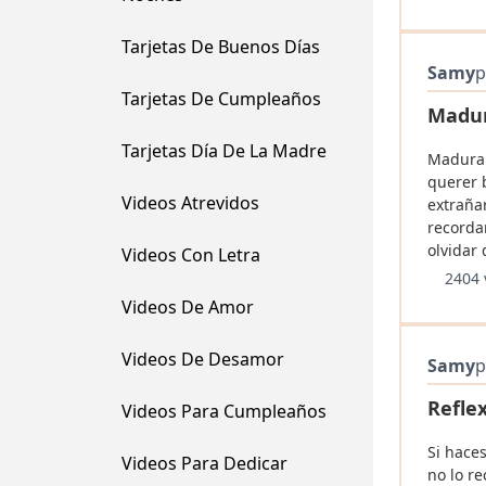
Tarjetas De Buenos Días
Samy
p
Tarjetas De Cumpleaños
Madur
Tarjetas Día De La Madre
Madurar
querer 
Videos Atrevidos
extrañar
recorda
olvidar 
Videos Con Letra
2404 
Videos De Amor
Videos De Desamor
Samy
p
Refle
Videos Para Cumpleaños
Si haces
Videos Para Dedicar
no lo r