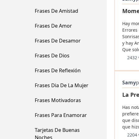
Momen
Frases De Amistad
Hay mom
Frases De Amor
Errores 
Sonrisa
Frases De Desamor
y hay A
Que sol
Frases De Dios
2432 
Frases De Reflexión
Samy
p
Frases Dia De La Mujer
La Pre
Frases Motivadoras
Has not
prefiere
Frases Para Enamorar
que dis
que hizo
Tarjetas De Buenas
2204 
Noches