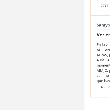
7787 
Samy
p
Ver e
En la vi
ADELANT
ATRÁS, 
A los L
momento
ABAJO, 
camino 
que hay
4536 