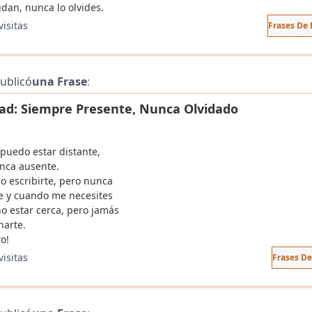
udan, nunca lo olvides.
visitas
Frases De 
ublicó
una Frase
:
ad: Siempre Presente, Nunca Olvidado
 puedo estar distante,
nca ausente.
o escribirte, pero nunca
te y cuando me necesites
o estar cerca, pero jamás
arte.
o!
visitas
Frases D