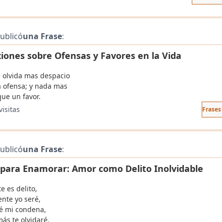
ublicó
una Frase
:
xiones sobre Ofensas y Favores en la Vida
 olvida mas despacio
 ofensa; y nada mas
que un favor.
visitas
Frases
ublicó
una Frase
:
 para Enamorar: Amor como Delito Inolvidable
e es delito,
ente yo seré,
é mi condena,
ás te olvidaré.