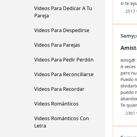
si te ay
Videos Para Dedicar A Tu
2517 
Pareja
Videos Para Despedirse
Samy
p
Videos Para Parejas
Amist
Videos Para Pedir Perdón
Amig@:
A veces
pero nu
Videos Para Reconciliarse
Puedo n
olvidar
Videos Para Recordar
puedo n
abandon
Videos Románticos
Te quier
2361 
Videos Románticos Con
Letra