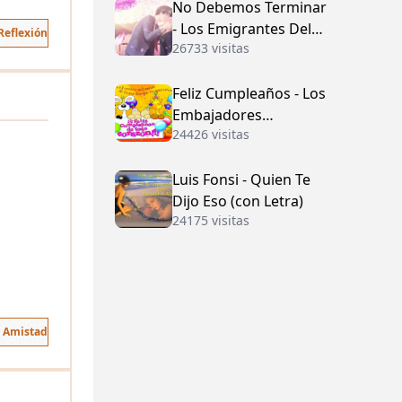
No Debemos Terminar
- Los Emigrantes Del
Reflexión
26733 visitas
Vallenato
Feliz Cumpleaños - Los
Embajadores
24426 visitas
Vallenatos (con Letra)
Luis Fonsi - Quien Te
Dijo Eso (con Letra)
24175 visitas
e Amistad