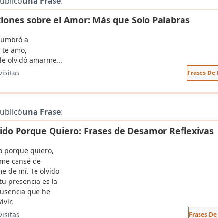
ublicó
una Frase
:
xiones sobre el Amor: Más que Solo Palabras
tumbró a
 te amo,
le olvidó amarme...
visitas
Frases De 
ublicó
una Frase
:
vido Porque Quiero: Frases de Desamor Reflexivas
do porque quiero,
me cansé de
me de mí. Te olvido
tu presencia es la
usencia que he
ivir.
visitas
Frases De