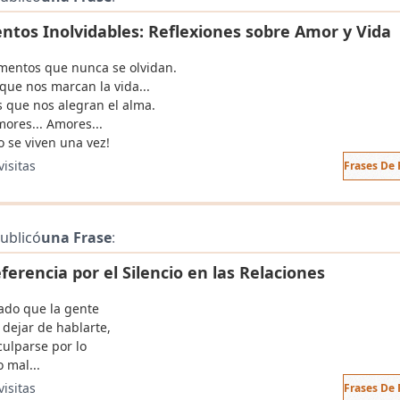
tos Inolvidables: Reflexiones sobre Amor y Vida
entos que nunca se olvidan.
que nos marcan la vida...
s que nos alegran el alma.
mores... Amores...
o se viven una vez!
visitas
Frases De 
ublicó
una Frase
:
ferencia por el Silencio en las Relaciones
ado que la gente
 dejar de hablarte,
culparse por lo
 mal...
visitas
Frases De 