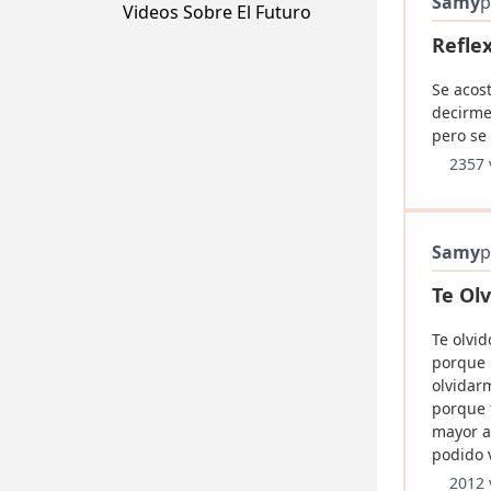
Samy
p
Videos Sobre El Futuro
Refle
Se acos
decirme
pero se 
2357 
Samy
p
Te Ol
Te olvi
porque 
olvidar
porque 
mayor a
podido v
2012 