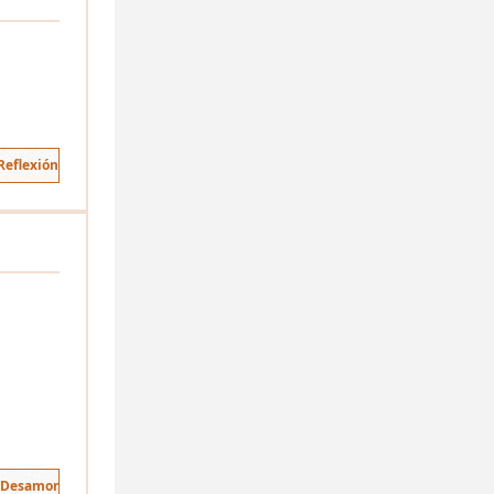
Reflexión
 Desamor