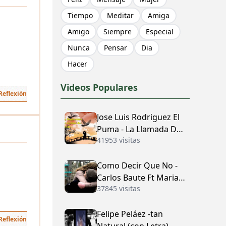
Tiempo
Meditar
Amiga
Amigo
Siempre
Especial
Nunca
Pensar
Dia
Hacer
Videos Populares
Reflexión
Jose Luis Rodriguez El
Puma - La Llamada Del
41953 visitas
Amor (con Letra)
Como Decir Que No -
Carlos Baute Ft Maria
37845 visitas
José (con Letra)
Felipe Peláez -tan
Reflexión