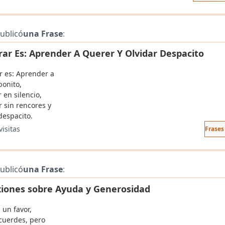
ublicó
una Frase
:
ar Es: Aprender A Querer Y Olvidar Despacito
 es: Aprender a
bonito,
 en silencio,
r sin rencores y
despacito.
visitas
Frases
ublicó
una Frase
:
xiones sobre Ayuda y Generosidad
 un favor,
ecuerdes, pero