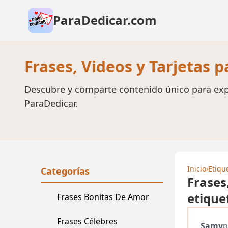
ParaDedicar.com
Frases, Videos y Tarjetas 
Descubre y comparte contenido único para exp
ParaDedicar.
Inicio
›
Etiqu
Categorías
Frases
etique
Frases Bonitas De Amor
Frases Célebres
Samy
p