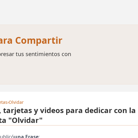
para Compartir
resar tus sentimientos con
etas
›
Olvidar
, tarjetas y videos para dedicar con la
ta "Olvidar"
ublicó
una Frase
: