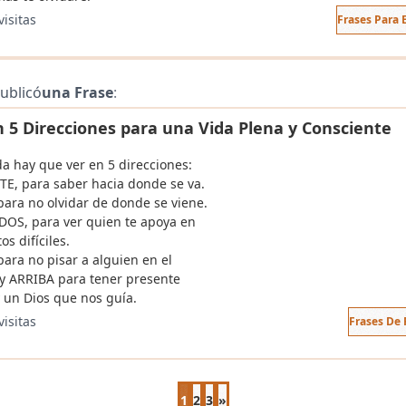
visitas
Frases Para
ublicó
una Frase
:
n 5 Direcciones para una Vida Plena y Consciente
da hay que ver en 5 direcciones:
E, para saber hacia donde se va.
para no olvidar de donde se viene.
ADOS, para ver quien te apoya en
s difíciles.
para no pisar a alguien en el
y ARRIBA para tener presente
 un Dios que nos guía.
visitas
Frases De 
1
2
3
»