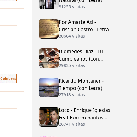
Natural (con Letra)
31255 visitas
Por Amarte Así -
Cristian Castro - Letra
30604 visitas
Diomedes Diaz - Tu
Cumpleaños (con
29835 visitas
Letra)
 Célebres
Ricardo Montaner -
Tiempo (con Letra)
27918 visitas
Loco - Enrique Iglesias
Feat Romeo Santos
26741 visitas
(con Letra)