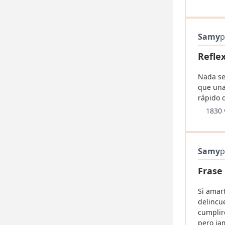
Samy
p
Refle
Nada se
que una
rápido 
1830 
Samy
p
Frase
Si amart
delincu
cumplir
pero jam