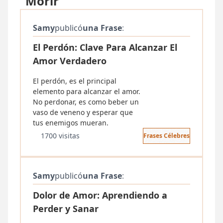
"Morir"
Samy
publicó
una Frase
:
El Perdón: Clave Para Alcanzar El
Amor Verdadero
El perdón, es el principal
elemento para alcanzar el amor.
No perdonar, es como beber un
vaso de veneno y esperar que
tus enemigos mueran.
1700 visitas
Frases Célebres
Samy
publicó
una Frase
:
Dolor de Amor: Aprendiendo a
Perder y Sanar