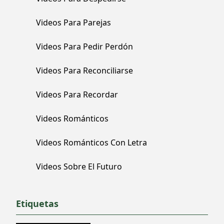
Videos Para Parejas
Videos Para Pedir Perdón
Videos Para Reconciliarse
Videos Para Recordar
Videos Románticos
Videos Románticos Con Letra
Videos Sobre El Futuro
Etiquetas