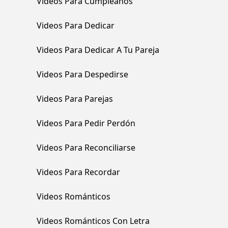
Videos Para Cumpleaños
Videos Para Dedicar
Videos Para Dedicar A Tu Pareja
Videos Para Despedirse
Videos Para Parejas
Videos Para Pedir Perdón
Videos Para Reconciliarse
Videos Para Recordar
Videos Románticos
Videos Románticos Con Letra