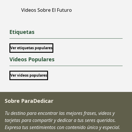
Videos Sobre El Futuro
Etiquetas
Ver etiquetas populares
Videos Populares
Ver videos populares
Sobre ParaDedicar
Tu destino para encontrar las mejores frases, videos y
tarjetas para compartir y dedicar a tus seres queridos.
Expresa tus sentimientos con contenido único y especial.