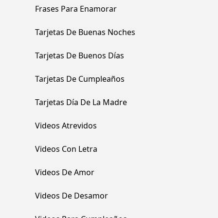
Frases Para Enamorar
Tarjetas De Buenas Noches
Tarjetas De Buenos Días
Tarjetas De Cumpleaños
Tarjetas Día De La Madre
Videos Atrevidos
Videos Con Letra
Videos De Amor
Videos De Desamor