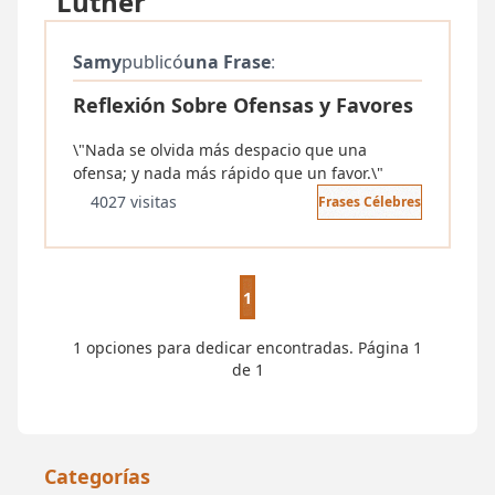
"Luther"
Samy
publicó
una Frase
:
Reflexión Sobre Ofensas y Favores
\"Nada se olvida más despacio que una
ofensa; y nada más rápido que un favor.\"
4027 visitas
Frases Célebres
1
1 opciones para dedicar encontradas. Página 1
de 1
Categorías