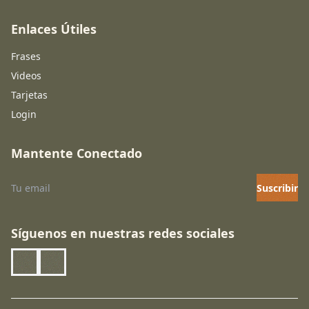
Enlaces Útiles
Frases
Videos
Tarjetas
Login
Mantente Conectado
Suscribir
Síguenos en nuestras redes sociales