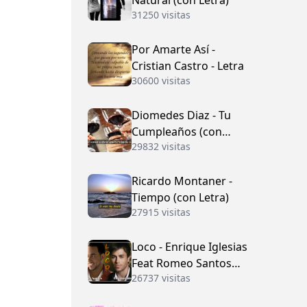
Natural (con Letra)
31250 visitas
Por Amarte Así -
Cristian Castro - Letra
30600 visitas
Diomedes Diaz - Tu
Cumpleaños (con
29832 visitas
Letra)
Ricardo Montaner -
Tiempo (con Letra)
27915 visitas
Loco - Enrique Iglesias
Feat Romeo Santos
26737 visitas
(con Letra)