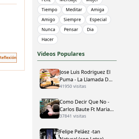
Tiempo
Meditar
Amiga
Amigo
Siempre
Especial
Nunca
Pensar
Dia
Hacer
Videos Populares
Reflexión
Jose Luis Rodriguez El
Puma - La Llamada Del
41950 visitas
Amor (con Letra)
Como Decir Que No -
Carlos Baute Ft Maria
37841 visitas
José (con Letra)
Felipe Peláez -tan