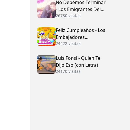
No Debemos Terminar
- Los Emigrantes Del
26730 visitas
Vallenato
Feliz Cumpleaños - Los
Embajadores
24422 visitas
Vallenatos (con Letra)
Luis Fonsi - Quien Te
Dijo Eso (con Letra)
24170 visitas