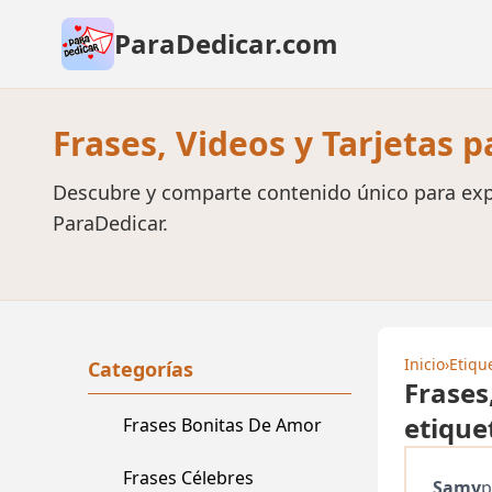
ParaDedicar.com
Frases, Videos y Tarjetas 
Descubre y comparte contenido único para exp
ParaDedicar.
Inicio
›
Etiqu
Categorías
Frases
etique
Frases Bonitas De Amor
Frases Célebres
Samy
p