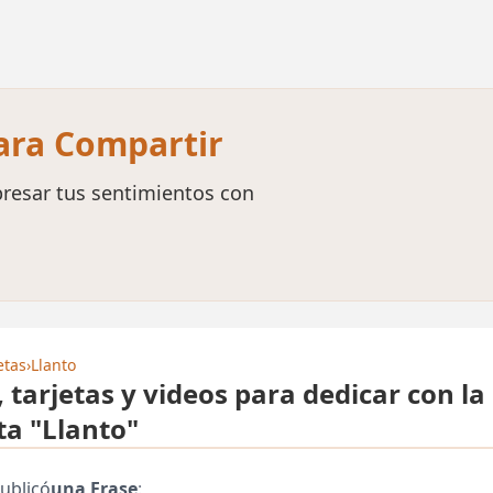
para Compartir
resar tus sentimientos con
etas
›
Llanto
, tarjetas y videos para dedicar con la
ta "Llanto"
ublicó
una Frase
: