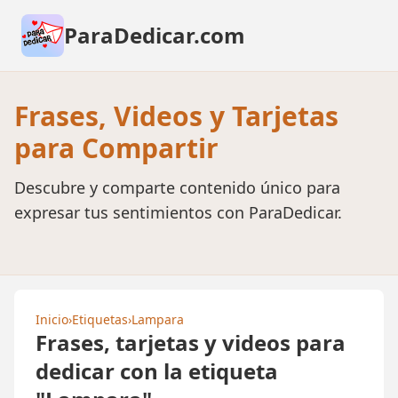
ParaDedicar.com
Frases, Videos y Tarjetas
para Compartir
Descubre y comparte contenido único para
expresar tus sentimientos con ParaDedicar.
Inicio
›
Etiquetas
›
Lampara
Frases, tarjetas y videos para
dedicar con la etiqueta