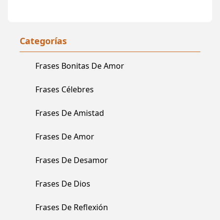
Categorías
Frases Bonitas De Amor
Frases Célebres
Frases De Amistad
Frases De Amor
Frases De Desamor
Frases De Dios
Frases De Reflexión