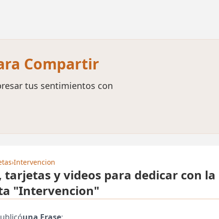
para Compartir
resar tus sentimientos con
etas
›
Intervencion
, tarjetas y videos para dedicar con la
ta "Intervencion"
ublicó
una Frase
: