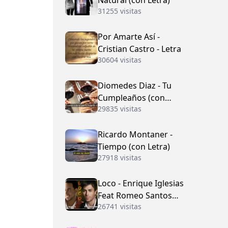
Natural (con Letra)
31255 visitas
Por Amarte Así -
Cristian Castro - Letra
30604 visitas
Diomedes Diaz - Tu
Cumpleaños (con
29835 visitas
Letra)
Ricardo Montaner -
Tiempo (con Letra)
27918 visitas
Loco - Enrique Iglesias
Feat Romeo Santos
26741 visitas
(con Letra)