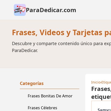
ParaDedicar.com
Frases, Videos y Tarjetas 
Descubre y comparte contenido único para exp
ParaDedicar.
Inicio
›
Etiqu
Categorías
Frases
etique
Frases Bonitas De Amor
Frases Célebres
Samy
p