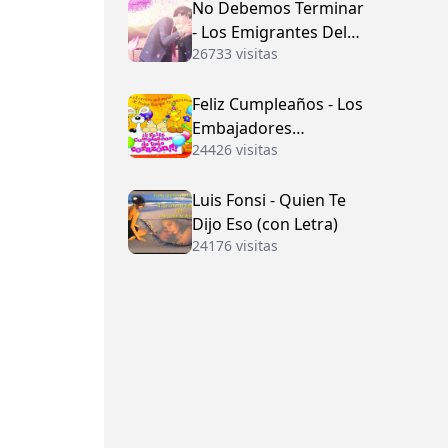
No Debemos Terminar
- Los Emigrantes Del
26733 visitas
Vallenato
Feliz Cumpleaños - Los
Embajadores
24426 visitas
Vallenatos (con Letra)
Luis Fonsi - Quien Te
Dijo Eso (con Letra)
24176 visitas