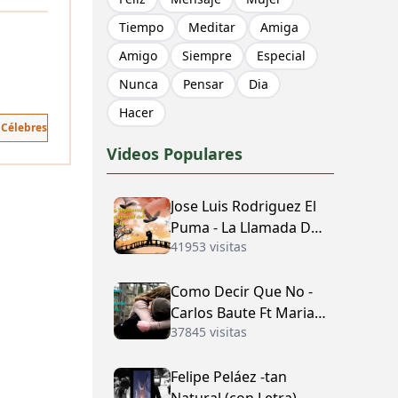
Tiempo
Meditar
Amiga
Amigo
Siempre
Especial
Nunca
Pensar
Dia
Hacer
 Célebres
Videos Populares
Jose Luis Rodriguez El
Puma - La Llamada Del
41953 visitas
Amor (con Letra)
Como Decir Que No -
Carlos Baute Ft Maria
37845 visitas
José (con Letra)
Felipe Peláez -tan